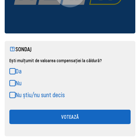
SONDAJ
Ești mulțumit de valoarea compensației la căldură?
Da
Nu
Nu știu/nu sunt decis
VOTEAZĂ