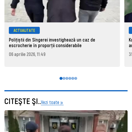
ACTUALITATE
Polițiștii din Sîngerei investighează un caz de
K
escrocherie în proporții considerabile
a
06 aprilie 2026, 11:49
3
CITEŞTE ŞI..
Vezi toate