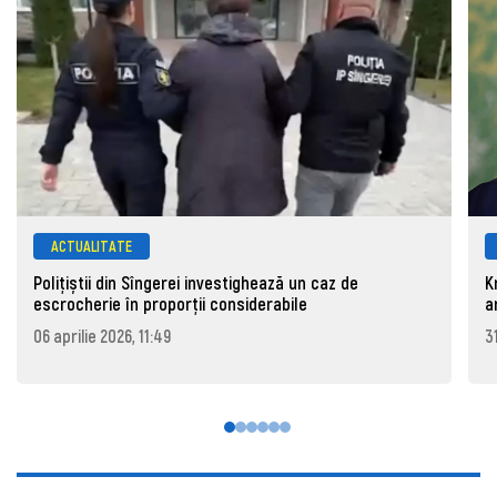
ACTUALITATE
Polițiștii din Sîngerei investighează un caz de
K
escrocherie în proporții considerabile
a
06 aprilie 2026, 11:49
3