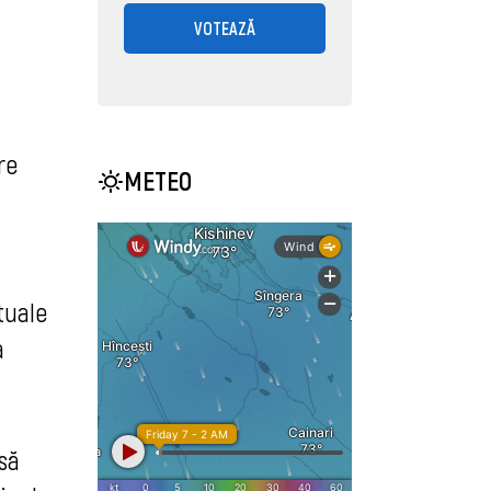
VOTEAZĂ
re
METEO
tuale
a
 să