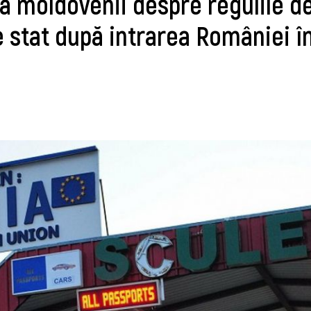
ă moldovenii despre regulile d
e stat după intrarea României î