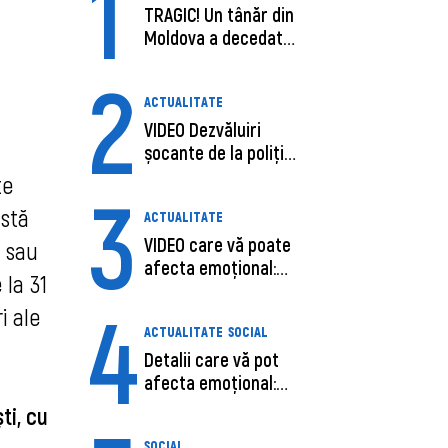
1
TRAGIC! Un tânăr din
Moldova a decedat
în SUA, după c...
2
ACTUALITATE
VIDEO Dezvăluiri
șocante de la poliție,
despre șoferu...
te
3
astă
ACTUALITATE
VIDEO care vă poate
ă sau
afecta emoțional:
 la 31
Ana-Maria Guja,...
4
i ale
ACTUALITATE
SOCIAL
Detalii care vă pot
afecta emoțional:
Care ar fi cauz...
ti, cu
SOCIAL