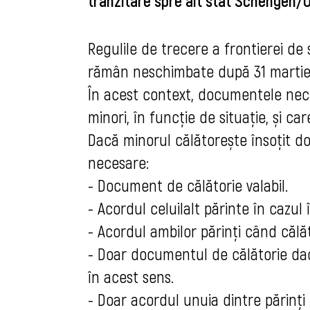
tranzitare spre alt stat Schengen/
Regulile de trecere a frontierei de
rămân neschimbate după 31 martie
În acest context, documentele neces
minori, în funcție de situație, și car
Dacă minorul călătorește însoțit d
necesare:
- Document de călătorie valabil.
- Acordul celuilalt părinte în cazul
- Acordul ambilor părinți când călă
- Doar documentul de călătorie dac
în acest sens.
- Doar acordul unuia dintre părinț