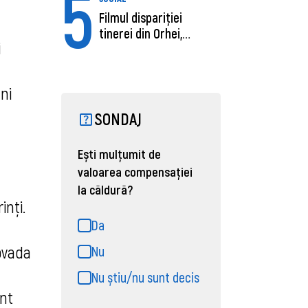
5
Filmul dispariției
tinerei din Orhei,
i
găsită moartă....
ni
SONDAJ
Ești mulțumit de
valoarea compensației
la căldură?
inți.
Da
ovada
Nu
Nu știu/nu sunt decis
ent