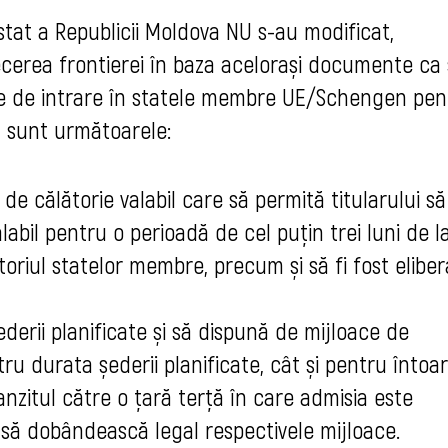
 stat a Republicii Moldova NU s-au modificat,
ecerea frontierei în baza acelorași documente ca 
ile de intrare în statele membre UE/Schengen pen
E sunt următoarele:
de călătorie valabil care să permită titularului să
alabil pentru o perioadă de cel puțin trei luni de l
toriul statelor membre, precum și să fi fost eliber
șederii planificate și să dispună de mijloace de
tru durata șederii planificate, cât și pentru întoa
anzitul către o țară terță în care admisia este
 să dobândească legal respectivele mijloace.