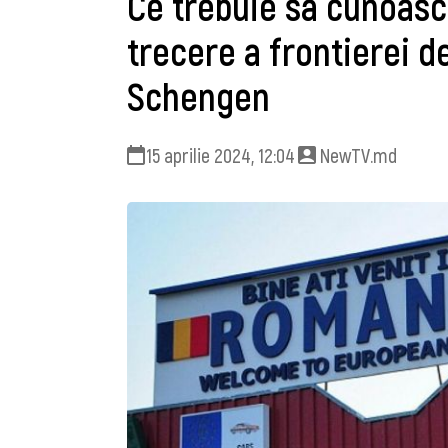
Ce trebuie să cunoasc
trecere a frontierei d
Schengen
15 aprilie 2024, 12:04
NewTV.md