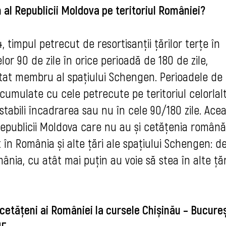
al Republicii Moldova pe teritoriul României?
timpul petrecut de resortisanții țărilor terțe în
or 90 de zile în orice perioadă de 180 de zile,
stat membru al spațiului Schengen. Perioadele de
 cumulate cu cele petrecute pe teritoriul celorlal
abili încadrarea sau nu în cele 90/180 zile. Ace
epublicii Moldova care nu au și cetățenia român
 în România și alte țări ale spațiului Schengen: de
nia, cu atât mai puțin au voie să stea în alte țăr
 cetățeni ai României la cursele Chișinău – Bucureș