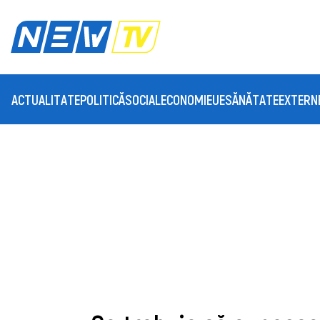
ACTUALITATE
POLITICĂ
SOCIAL
ECONOMIE
UE
SĂNĂTATE
EXTERN