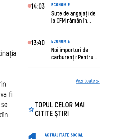
14:03
ECONOMIE
Sute de angajaţi de
la CFM rămân în
concediu forţat....
13:40
ECONOMIE
Noi importuri de
inația
carburanți: Pentru
câte zile sunt su...
Vezi toate
rin
va fi
 se
TOPUL CELOR MAI
CITITE ȘTIRI
din
ACTUALITATE
SOCIAL