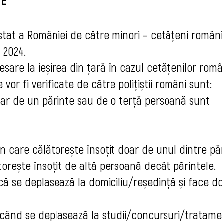
UE
 stat a României de către minori – cetățeni român
 2024.
are la ieșirea din țară în cazul cetățenilor româ
e vor fi verificate de către polițiștii români sunt:
oar de un părinte sau de o terță persoană sunt
 în care
călătorește însoțit doar de unul dintre păr
torește însoțit de altă persoană decât părintele.
ă se deplasează la domiciliu/reședință și face d
i când se deplasează la studii/concursuri/tratam