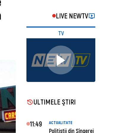
e
n
LIVE NEWTV
TV
ULTIMELE ŞTIRI
11:49
ACTUALITATE
Polițiștii din Sîngerei