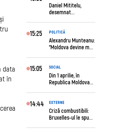
Daniel Mititelu,
desemnat
și
câștigător al
concursului p...
tru
15:25
POLITICĂ
Alexandru Munteanu:
"Moldova devine mai
previzibilă ș...
15:05
a data
SOCIAL
Din 1 aprilie, în
at în
Republica Moldova
este anunţată per...
14:44
EXTERNE
rcerea
Criză combustibili:
Bruxelles-ul le spune
statelor me...