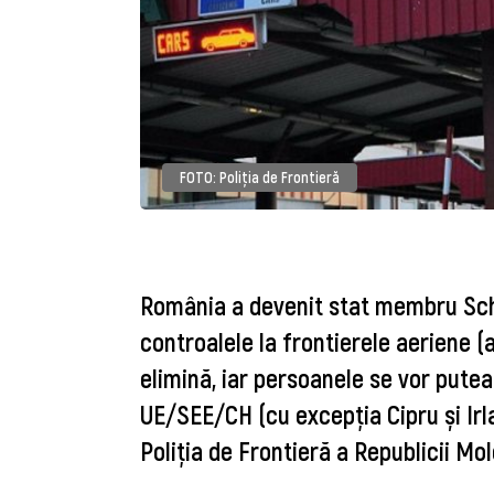
FOTO: Poliția de Frontieră
România a devenit stat membru Sche
controalele la frontierele aeriene (
elimină, iar persoanele se vor pute
UE/SEE/CH (cu excepția Cipru și Irl
Poliția de Frontieră a Republicii Mo