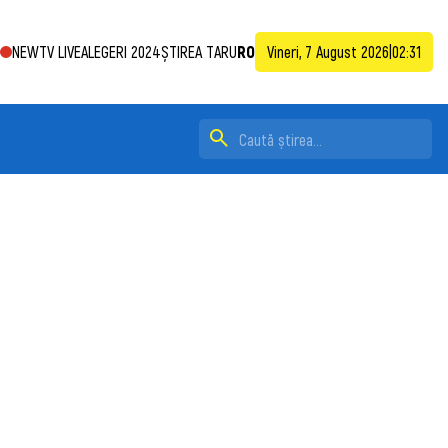
NEWTV LIVE
ALEGERI 2024
ȘTIREA TA
RU
RO
Vineri, 7 August 2026
|
02:31