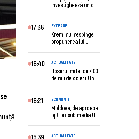
investighează un caz
de escro...
17:38
EXTERNE
Kremlinul respinge
propunerea lui
Zelenski privind un...
16:40
ACTUALITATE
Dosarul mitei de 400
de mii de dolari: Un
procuror și...
 se
16:21
ECONOMIE
Moldova, de aproape
opt ori sub media UE
anunță
la costul mu...
15:39
ACTUALITATE