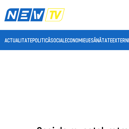
ACTUALITATE
POLITICĂ
SOCIAL
ECONOMIE
UE
SĂNĂTATE
EXTERN