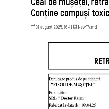
Ceai de mușețel, retr
Conține compuși toxic
01 august 2025, 16:41
NewTV.md