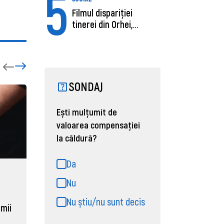
5
Filmul dispariției
tinerei din Orhei,
găsită moartă....
SONDAJ
Ești mulțumit de
valoarea compensației
la căldură?
Da
ECONOMIE
ACTUAL
Nu
Moldova, de aproape opt ori
Daniel 
Nu știu/nu sunt decis
sub media UE la costul
câștigă
 mii
muncii pe ora
pentru 