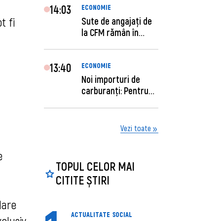
14:03
ECONOMIE
t fi
Sute de angajaţi de
la CFM rămân în
concediu forţat....
13:40
ECONOMIE
Noi importuri de
carburanți: Pentru
câte zile sunt su...
Vezi toate
e
TOPUL CELOR MAI
CITITE ȘTIRI
dare
ACTUALITATE
SOCIAL
xclusiv