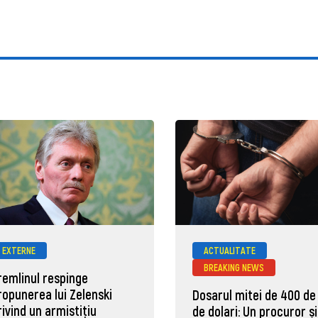
EXTERNE
ACTUALITATE
BREAKING NEWS
remlinul respinge
ropunerea lui Zelenski
Dosarul mitei de 400 de
rivind un armistițiu
de dolari: Un procuror și