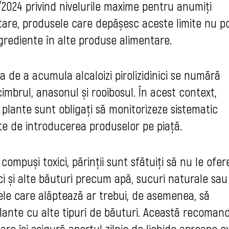
4/2024 privind nivelurile maxime pentru anumiți
are, produsele care depășesc aceste limite nu po
ingrediente în alte produse alimentare.
a de a acumula alcaloizi pirolizidinici se numără
cimbrul, anasonul și rooibosul. În acest context,
in plante sunt obligați să monitorizeze sistematic
te de introducerea produselor pe piață.
compuși toxici, părinții sunt sfătuiți să nu le ofer
, ci și alte băuturi precum apă, sucuri naturale sau
ele care alăptează ar trebui, de asemenea, să
plante cu alte tipuri de băuturi. Această recoman
are își asigură aportul zilnic de lichide aproape e