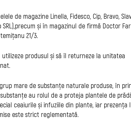
elele de magazine Linella, Fidesco, Cip, Bravo, Sl
p SRL),precum și în magazinul de firmă Doctor Fa
stemițanu 21/3.
ilizeze produsul și să îl returneze la unitatea
nat.
 un grup mare de substanțe naturale produse, în prin
substanțe au rolul de a proteja plantele de prădă
ial ceaiurile și infuziile din plante, iar prezența l
mise este strict reglementată.