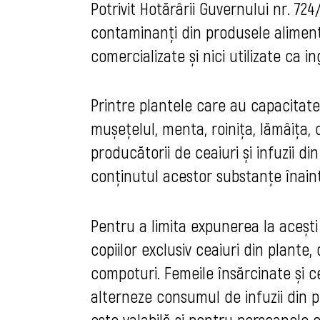
Potrivit Hotărârii Guvernului nr. 72
contaminanți din produsele aliment
comercializate și nici utilizate ca 
Printre plantele care au capacitate
mușețelul, menta, roinița, lămâița, 
producătorii de ceaiuri și infuzii d
conținutul acestor substanțe înain
Pentru a limita expunerea la acești 
copiilor exclusiv ceaiuri din plante
compoturi. Femeile însărcinate și c
alterneze consumul de infuzii din 
este valabilă și pentru persoanele c