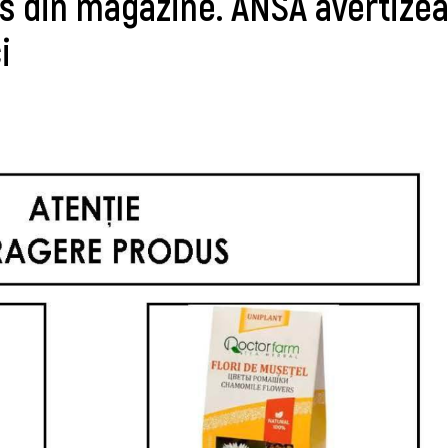
as din magazine. ANSA avertizea
i