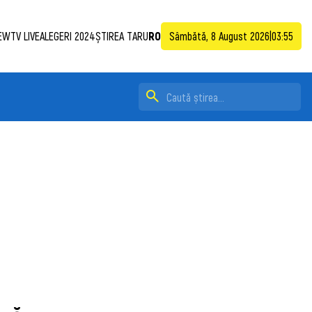
EWTV LIVE
ALEGERI 2024
ȘTIREA TA
RU
RO
Sâmbătă, 8 August 2026
|
03:55