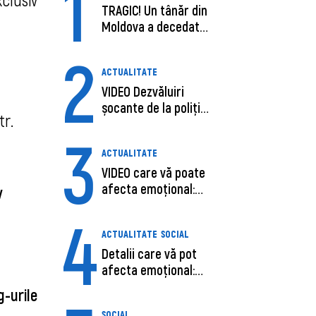
1
TRAGIC! Un tânăr din
Moldova a decedat
în SUA, după c...
2
ACTUALITATE
VIDEO Dezvăluiri
șocante de la poliție,
tr.
despre șoferu...
3
ACTUALITATE
VIDEO care vă poate
afecta emoțional:
iv
Ana-Maria Guja,...
4
ACTUALITATE
SOCIAL
Detalii care vă pot
afecta emoțional:
Care ar fi cauz...
g-urile
SOCIAL