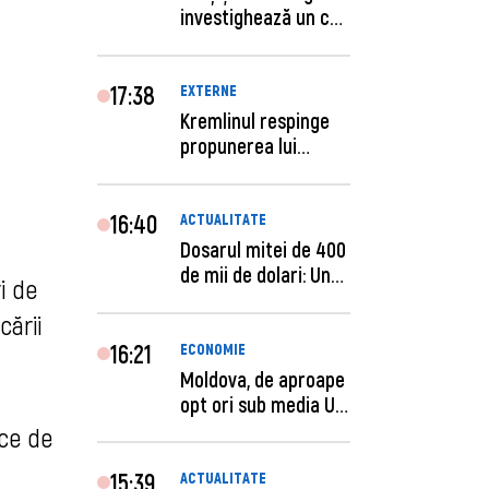
investighează un caz
de escro...
17:38
EXTERNE
Kremlinul respinge
propunerea lui
Zelenski privind un...
16:40
ACTUALITATE
Dosarul mitei de 400
de mii de dolari: Un
i de
procuror și...
cării
16:21
ECONOMIE
Moldova, de aproape
opt ori sub media UE
la costul mu...
ice de
15:39
ACTUALITATE