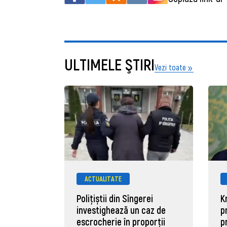
ULTIMELE ŞTIRI
Vezi toate
ACTUALITATE
Polițiștii din Sîngerei
K
investighează un caz de
p
escrocherie în proporții
p