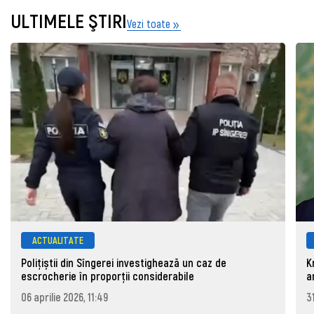
ULTIMELE ŞTIRI
Vezi toate
ACTUALITATE
Polițiștii din Sîngerei investighează un caz de
K
escrocherie în proporții considerabile
a
06 aprilie 2026, 11:49
3