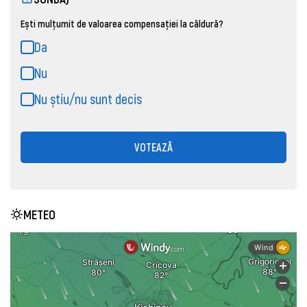
Ești mulțumit de valoarea compensației la căldură?
Da
Nu
Nu știu/nu sunt decis
VOTEAZĂ
METEO