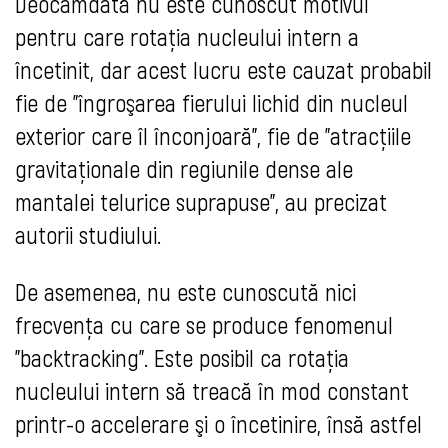
Deocamdată nu este cunoscut motivul
pentru care rotaţia nucleului intern a
încetinit, dar acest lucru este cauzat probabil
fie de "îngroşarea fierului lichid din nucleul
exterior care îl înconjoară", fie de "atracţiile
gravitaţionale din regiunile dense ale
mantalei telurice suprapuse", au precizat
autorii studiului.
De asemenea, nu este cunoscută nici
frecvenţa cu care se produce fenomenul
"backtracking". Este posibil ca rotaţia
nucleului intern să treacă în mod constant
printr-o accelerare şi o încetinire, însă astfel