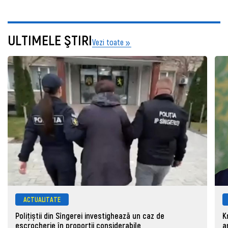
ULTIMELE ŞTIRI
Vezi toate
ACTUALITATE
Polițiștii din Sîngerei investighează un caz de
K
escrocherie în proporții considerabile
a