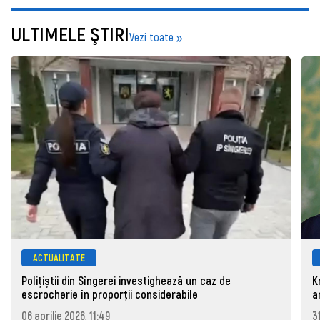
ULTIMELE ŞTIRI
Vezi toate
ACTUALITATE
Polițiștii din Sîngerei investighează un caz de
K
escrocherie în proporții considerabile
a
06 aprilie 2026, 11:49
3