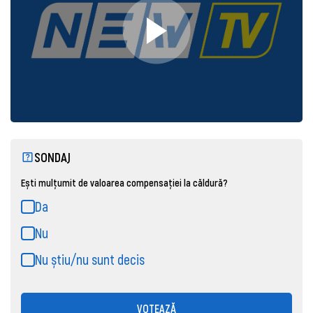
SONDAJ
Ești mulțumit de valoarea compensației la căldură?
Da
Nu
Nu știu/nu sunt decis
VOTEAZĂ