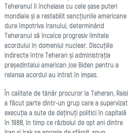
Teheranul îl încheiase cu cele șase puteri
mondiale și a restabilit sancțiunile americane
dure împotriva Iranului, determinând
Teheranul să încalce progresiv limitele
acordului în domeniul nuclear. Discuțiile
indirecte între Teheran și administrația
președintelui american Joe Biden pentru a
relansa acordul au intrat în impas.
În calitate de tânăr procuror la Teheran, Raisi
a făcut parte dintr-un grup care a supervizat
execuția a sute de deținuți politici în capitală
în 1988, în timp ce războiul de opt ani dintre
Iran și Irak se apropia de sfârșit, spun