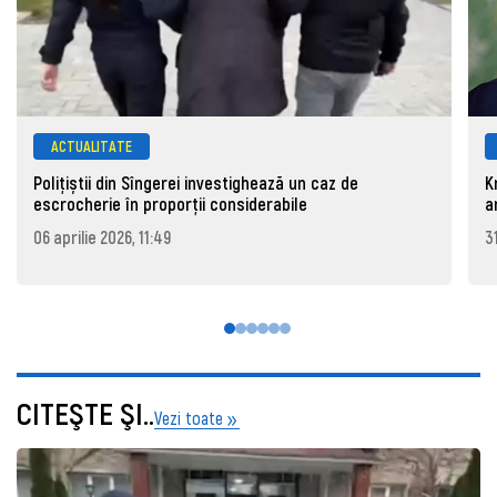
ACTUALITATE
Polițiștii din Sîngerei investighează un caz de
K
escrocherie în proporții considerabile
a
06 aprilie 2026, 11:49
3
CITEŞTE ŞI..
Vezi toate