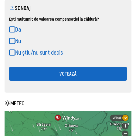
SONDAJ
Ești mulțumit de valoarea compensației la căldură?
Da
Nu
Nu știu/nu sunt decis
VOTEAZĂ
METEO