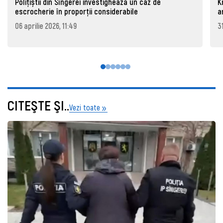
Polițiștii din Sîngerei investighează un caz de
K
escrocherie în proporții considerabile
a
06 aprilie 2026, 11:49
3
CITEŞTE ŞI..
Vezi toate