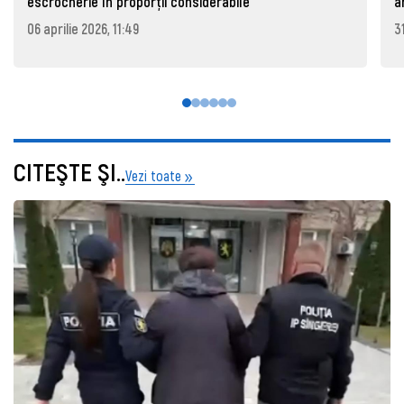
escrocherie în proporții considerabile
a
06 aprilie 2026, 11:49
3
CITEŞTE ŞI..
Vezi toate