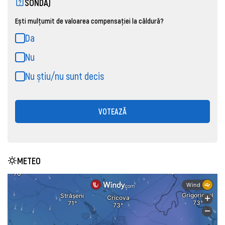
SONDAJ
Ești mulțumit de valoarea compensației la căldură?
Da
Nu
Nu știu/nu sunt decis
VOTEAZĂ
METEO