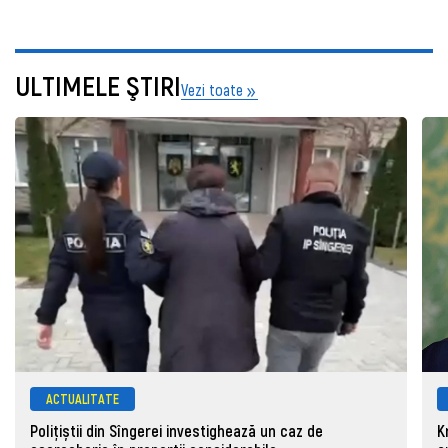
ULTIMELE ŞTIRI
Vezi toate
ACTUALITATE
Polițiștii din Sîngerei investighează un caz de
K