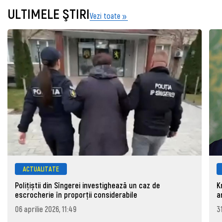
ULTIMELE ŞTIRI
Vezi toate
ACTUALITATE
Polițiștii din Sîngerei investighează un caz de
K
escrocherie în proporții considerabile
a
06 aprilie 2026, 11:49
3