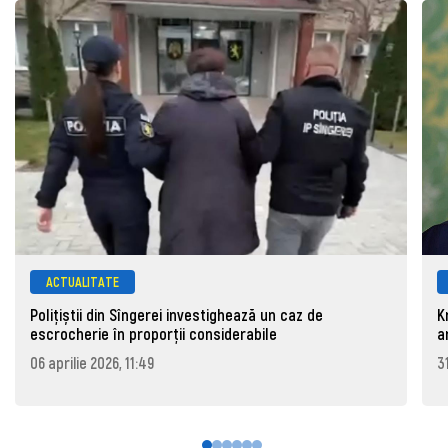
ACTUALITATE
Polițiștii din Sîngerei investighează un caz de
K
escrocherie în proporții considerabile
a
06 aprilie 2026, 11:49
3