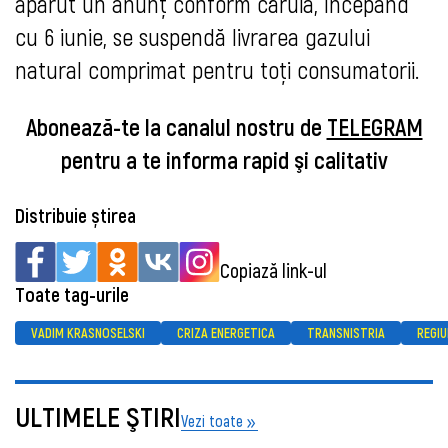
apărut un anunț conform căruia, începând
cu 6 iunie, se suspendă livrarea gazului
natural comprimat pentru toți consumatorii.
Abonează-te la canalul nostru de
TELEGRAM
pentru a te informa rapid şi calitativ
Distribuie știrea
Copiază link-ul
Toate tag-urile
VADIM KRASNOSELSKI
CRIZA ENERGETICA
TRANSNISTRIA
REGI
ULTIMELE ŞTIRI
Vezi toate