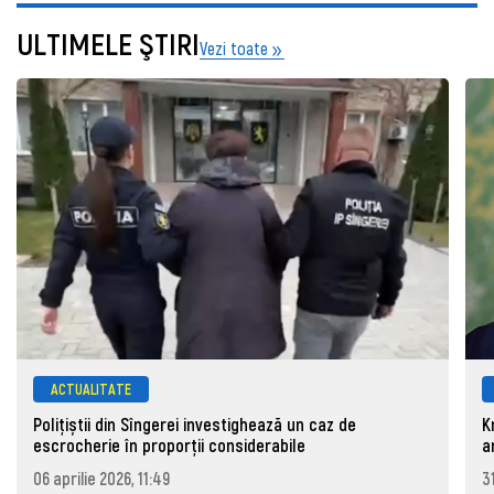
ULTIMELE ŞTIRI
Vezi toate
ACTUALITATE
Polițiștii din Sîngerei investighează un caz de
K
escrocherie în proporții considerabile
a
06 aprilie 2026, 11:49
3