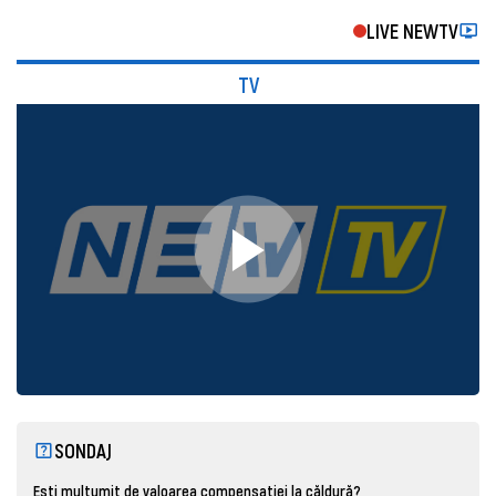
LIVE NEWTV
TV
SONDAJ
Ești mulțumit de valoarea compensației la căldură?