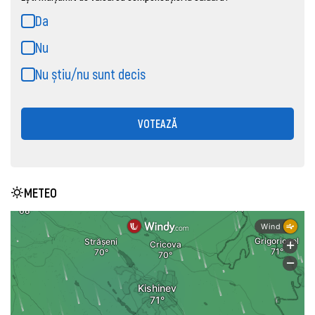
Da
Nu
Nu știu/nu sunt decis
VOTEAZĂ
METEO