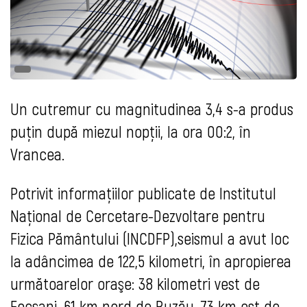
Un cutremur cu magnitudinea 3,4 s-a produs
puțin după miezul nopții, la ora 00:2, în
Vrancea.
Potrivit informaţiilor publicate de Institutul
Naţional de Cercetare-Dezvoltare pentru
Fizica Pământului (INCDFP),seismul a avut loc
la adâncimea de 122,5 kilometri, în apropierea
următoarelor oraşe: 38 kilometri vest de
Focşani, 61 km nord de Buzău, 73 km est de