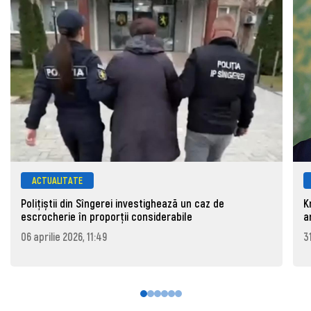
ACTUALITATE
Polițiștii din Sîngerei investighează un caz de
K
escrocherie în proporții considerabile
a
06 aprilie 2026, 11:49
3