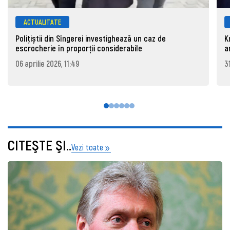
ACTUALITATE
Polițiștii din Sîngerei investighează un caz de
K
escrocherie în proporții considerabile
a
06 aprilie 2026, 11:49
3
CITEŞTE ŞI..
Vezi toate