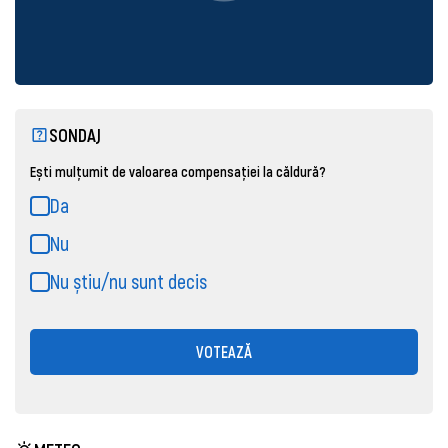
SONDAJ
Ești mulțumit de valoarea compensației la căldură?
Da
Nu
Nu știu/nu sunt decis
VOTEAZĂ