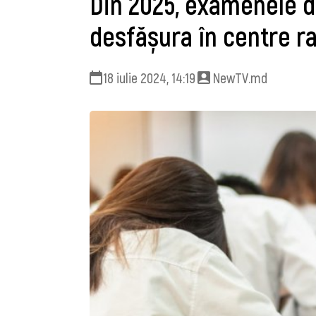
Din 2025, examenele de
desfășura în centre r
18 iulie 2024, 14:19
NewTV.md