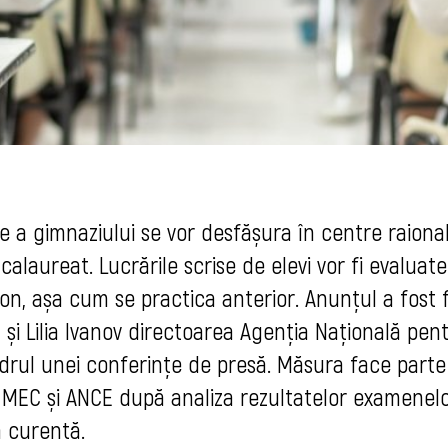
e a gimnaziului se vor desfășura în centre raiona
aureat. Lucrările scrise de elevi vor fi evaluate
aion, așa cum se practica anterior. Anunțul a fost 
 și Lilia Ivanov directoarea Agenția Națională pen
adrul unei conferințe de presă. Măsura face parte
e MEC și ANCE după analiza rezultatelor examenel
a curentă.