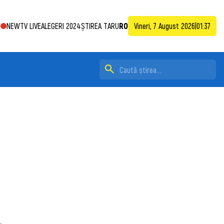
NEWTV LIVE
ALEGERI 2024
ȘTIREA TA
RU
RO
Vineri, 7 August 2026
|
01:37