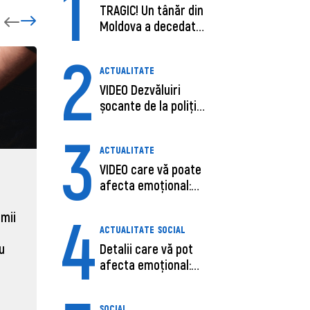
1
TRAGIC! Un tânăr din
Moldova a decedat
în SUA, după c...
2
ACTUALITATE
VIDEO Dezvăluiri
șocante de la poliție,
despre șoferu...
3
ACTUALITATE
VIDEO care vă poate
ECONOMIE
ACTUAL
afecta emoțional:
Moldova, de aproape opt ori
Daniel 
Ana-Maria Guja,...
4
sub media UE la costul
câștigă
 mii
ACTUALITATE
SOCIAL
muncii pe ora
pentru 
al ANRE
Detalii care vă pot
au
31 martie 2026, 16:21
afecta emoțional:
31 martie
Care ar fi cauz...
SOCIAL