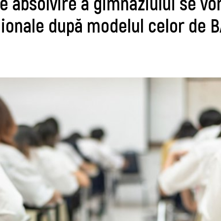
 absolvire a gimnaziului se vo
aionale după modelul celor de 