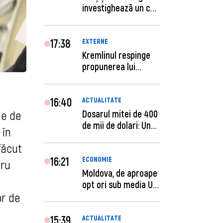
investighează un caz
de escro...
17:38
EXTERNE
Kremlinul respinge
propunerea lui
Zelenski privind un...
16:40
ACTUALITATE
Dosarul mitei de 400
le de
de mii de dolari: Un
 în
procuror și...
făcut
16:21
ECONOMIE
tru
Moldova, de aproape
opt ori sub media UE
la costul mu...
or de
15:39
ACTUALITATE