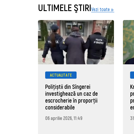
ULTIMELE ŞTIRI
Vezi toate
ACTUALITATE
Polițiștii din Sîngerei
K
investighează un caz de
p
escrocherie în proporții
p
considerabile
e
06 aprilie 2026, 11:49
31