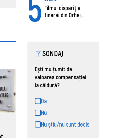
5
Filmul dispariției
tinerei din Orhei,
găsită moartă....
SONDAJ
Ești mulțumit de
valoarea compensației
la căldură?
Da
Nu
Nu știu/nu sunt decis
at