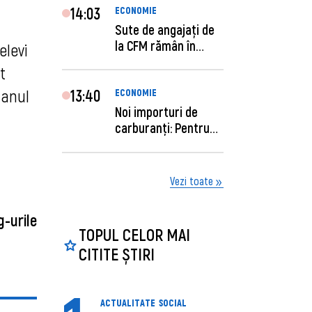
14:03
ECONOMIE
Sute de angajaţi de
la CFM rămân în
elevi
concediu forţat....
t
 anul
13:40
ECONOMIE
Noi importuri de
carburanți: Pentru
câte zile sunt su...
Vezi toate
g-urile
TOPUL CELOR MAI
CITITE ȘTIRI
ACTUALITATE
SOCIAL