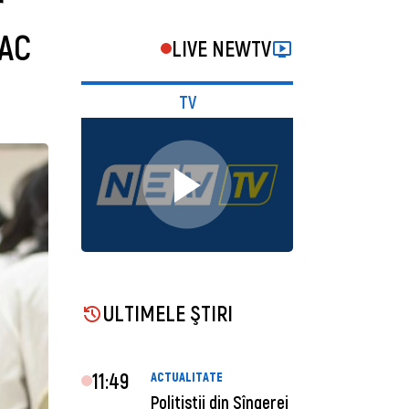
r
BAC
LIVE NEWTV
TV
ULTIMELE ŞTIRI
11:49
ACTUALITATE
Polițiștii din Sîngerei