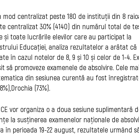
 mod centralizat peste 180 de instituții din 8 rai
uate centralizat 30% (4140) din numărul total de te
e și toate lucrările elevilor care au participat la
strului Educației, analiza rezultatelor a arătat că
e în cazul notelor de 8, 9 și 10 și celor de 1-4. Ex
ușit să promoveze examenele de absolvire. Cele mai
tematica din sesiunea curentă au fost înregistrat
68%),Drochia (73%).
NCE vor organiza o a doua sesiune suplimentară d
nțe la susținerea examenelor naționale de absolvi
a în perioada 19-22 august, rezultatele urmând să