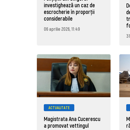
investighează un caz de
D
escrocherie în proporții
d
considerabile
t
f
06 aprilie 2026, 11:49
31
ACTUALITATE
Magistrata Ana Cucerescu
M
a promovat vettingul
r