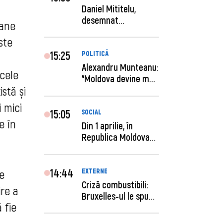
Daniel Mititelu,
desemnat
oane
câștigător al
ste
concursului p...
15:25
POLITICĂ
Alexandru Munteanu:
 cele
"Moldova devine mai
istă și
previzibilă ș...
 mici
15:05
SOCIAL
e în
Din 1 aprilie, în
Republica Moldova
este anunţată per...
14:44
EXTERNE
e
Criză combustibili:
re a
Bruxelles-ul le spune
 fie
statelor me...