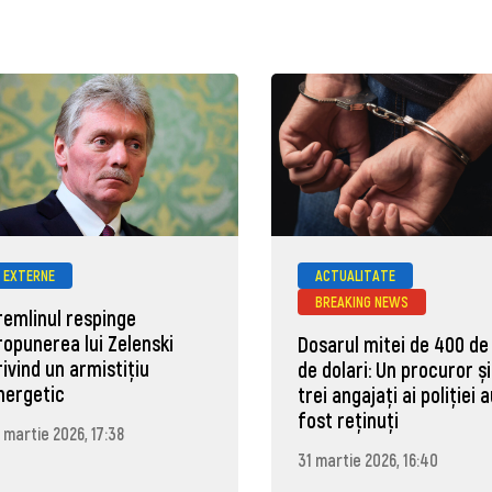
EXTERNE
ACTUALITATE
BREAKING NEWS
remlinul respinge
ropunerea lui Zelenski
Dosarul mitei de 400 de
rivind un armistițiu
de dolari: Un procuror și
nergetic
trei angajați ai poliției 
fost reținuți
 martie 2026, 17:38
31 martie 2026, 16:40