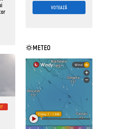
ui
VOTEAZĂ
tor
METEO
RT