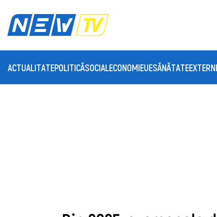
ACTUALITATE
POLITICĂ
SOCIAL
ECONOMIE
UE
SĂNĂTATE
EXTERN