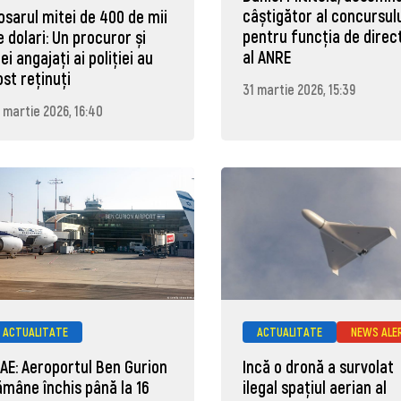
câștigător al concursul
osarul mitei de 400 de mii
pentru funcția de direc
e dolari: Un procuror și
al ANRE
rei angajați ai poliției au
ost reținuți
31 martie 2026, 15:39
 martie 2026, 16:40
ACTUALITATE
ACTUALITATE
NEWS ALE
AE: Aeroportul Ben Gurion
Incă o dronă a survolat
ămâne închis până la 16
ilegal spațiul aerian al