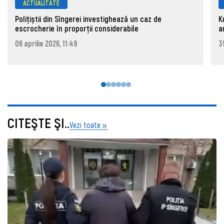
ACTUALITATE
Polițiștii din Sîngerei investighează un caz de
K
escrocherie în proporții considerabile
a
06 aprilie 2026, 11:49
3
CITEŞTE ŞI..
Vezi toate