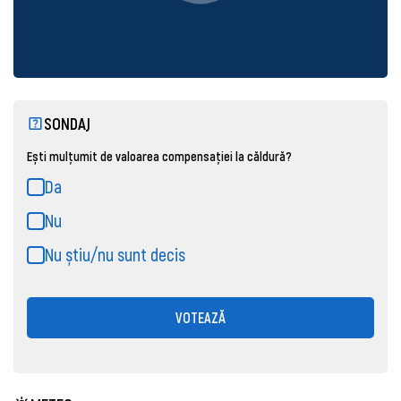
SONDAJ
Ești mulțumit de valoarea compensației la căldură?
Da
Nu
Nu știu/nu sunt decis
VOTEAZĂ