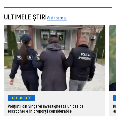
ULTIMELE ŞTIRI
Vezi toate
ACTUALITATE
Polițiștii din Sîngerei investighează un caz de
K
escrocherie în proporții considerabile
a