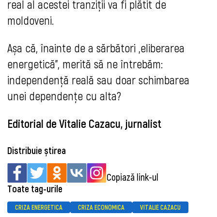
real al acestei tranziții va fi plătit de
moldoveni.
Așa că, înainte de a sărbători „eliberarea
energetică”, merită să ne întrebăm:
independență reală sau doar schimbarea
unei dependențe cu alta?
Editorial de Vitalie Cazacu, jurnalist
Distribuie știrea
Copiază link-ul
Toate tag-urile
CRIZA ENERGETICA
CRIZA ECONOMICA
VITALIE CAZACU