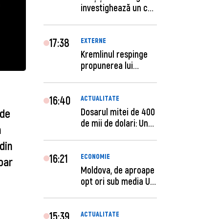
investighează un caz
de escro...
17:38
EXTERNE
Kremlinul respinge
propunerea lui
Zelenski privind un...
16:40
ACTUALITATE
Dosarul mitei de 400
 de
de mii de dolari: Un
n
procuror și...
din
16:21
ECONOMIE
oar
Moldova, de aproape
opt ori sub media UE
la costul mu...
15:39
ACTUALITATE