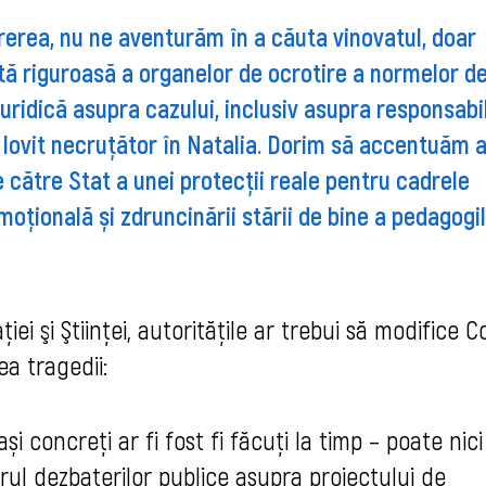
rea, nu ne aventurăm în a căuta vinovatul, doar 
 riguroasă a organelor de ocrotire a normelor de
uridică asupra cazului, inclusiv asupra responsabili
u lovit necruțător în Natalia. Dorim să accentuăm al
 către Stat a unei protecții reale pentru cadrele 
oțională și zdruncinării stării de bine a pedagogilo
iei şi Ştiinţei, autorităţile ar trebui să modifice Co
a tragedii: 
 concreți ar fi fost fi făcuți la timp – poate nici 
rul dezbaterilor publice asupra proiectului de 