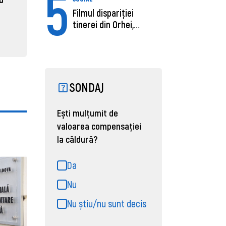
5
31 martie 2026, 16:21
Filmul dispariției
31 martie
tinerei din Orhei,
găsită moartă....
SONDAJ
Ești mulțumit de
valoarea compensației
la căldură?
Da
Nu
Nu știu/nu sunt decis