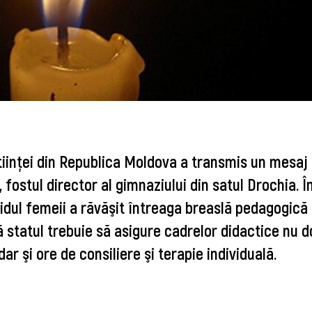
Ştiinţei din Republica Moldova a transmis un mesaj
fostul director al gimnaziului din satul Drochia. Î
dul femeii a răvăşit întreaga breaslă pedagogică 
 statul trebuie să asigure cadrelor didactice nu d
ar şi ore de consiliere şi terapie individuală.