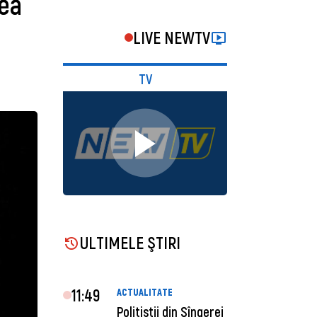
nea
LIVE NEWTV
TV
ULTIMELE ŞTIRI
11:49
ACTUALITATE
Polițiștii din Sîngerei