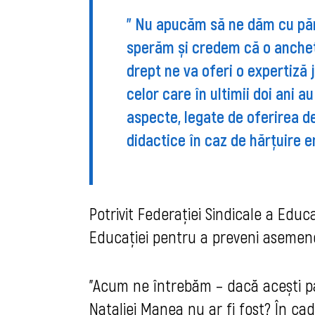
"
Nu apucăm să ne dăm cu păre
sperăm și credem că o anchetă
drept ne va oferi o expertiză j
celor care în ultimii doi ani a
aspecte, legate de oferirea de
didactice în caz de hărțuire em
Potrivit Federaţiei Sindicale a Educaţ
Educaţiei pentru a preveni asemene
"Acum ne întrebăm – dacă acești pași
Nataliei Manea nu ar fi fost? 
În cad