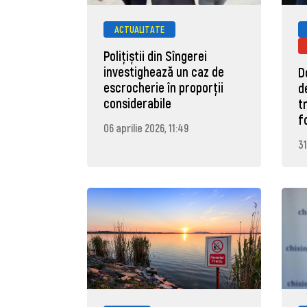
ACTUALITATE
Polițiștii din Sîngerei
investighează un caz de
D
escrocherie în proporții
d
considerabile
t
f
06 aprilie 2026, 11:49
31