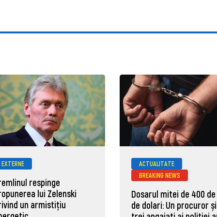
EXTERNE
ACTUALITATE
BREAKING NEWS
remlinul respinge
ropunerea lui Zelenski
Dosarul mitei de 400 de
rivind un armistițiu
de dolari: Un procuror și
nergetic
trei angajați ai poliției 