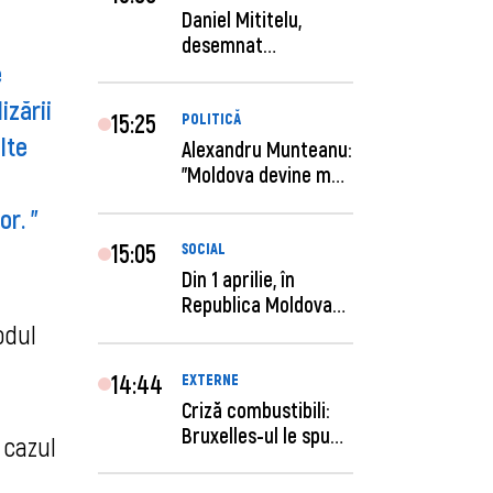
Daniel Mititelu,
desemnat
 
câștigător al
concursului p...
zării 
15:25
POLITICĂ
te 
Alexandru Munteanu:
"Moldova devine mai
previzibilă ș...
r. " 
15:05
SOCIAL
Din 1 aprilie, în
Republica Moldova
este anunţată per...
dul 
14:44
EXTERNE
Criză combustibili:
Bruxelles-ul le spune
cazul 
statelor me...