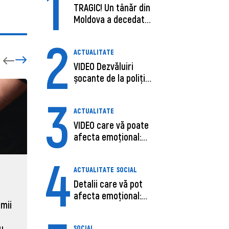
1
TRAGIC! Un tânăr din
Moldova a decedat
în SUA, după c...
2
ACTUALITATE
VIDEO Dezvăluiri
șocante de la poliție,
despre șoferu...
3
ACTUALITATE
VIDEO care vă poate
afecta emoțional:
Ana-Maria Guja,...
4
ACTUALITATE
SOCIAL
ECONOMIE
ACTUAL
Detalii care vă pot
Moldova, de aproape opt ori
Daniel 
afecta emoțional:
sub media UE la costul
câștigă
 mii
Care ar fi cauz...
muncii pe ora
pentru 
al ANRE
au
SOCIAL