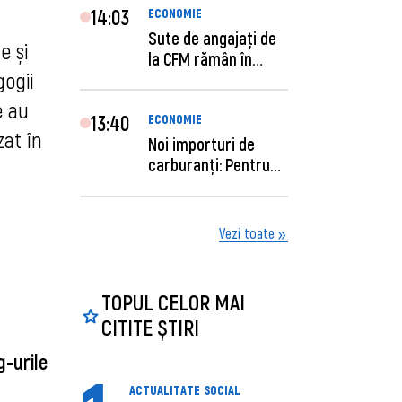
14:03
ECONOMIE
Sute de angajaţi de
 și 
la CFM rămân în
gii 
concediu forţat....
 au 
13:40
ECONOMIE
at în 
Noi importuri de
carburanți: Pentru
câte zile sunt su...
Vezi toate
TOPUL CELOR MAI
CITITE ȘTIRI
g-urile
ACTUALITATE
SOCIAL