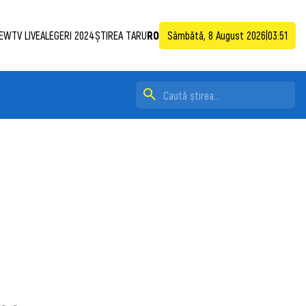
EWTV LIVE
ALEGERI 2024
ȘTIREA TA
RU
RO
Sâmbătă, 8 August 2026
|
03:51