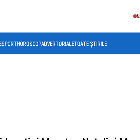
N
E
SPORT
HOROSCOP
ADVERTORIALE
TOATE ȘTIRILE