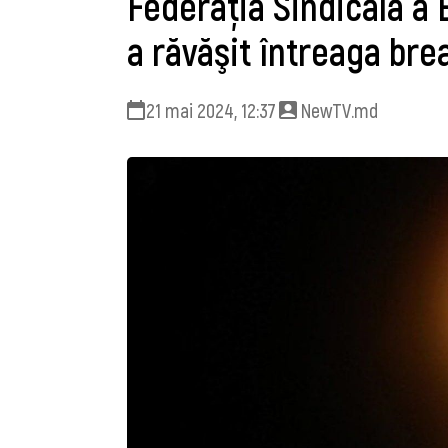
Federaţia Sindicală a
a răvăşit întreaga bre
21 mai 2024, 12:37
NewTV.md