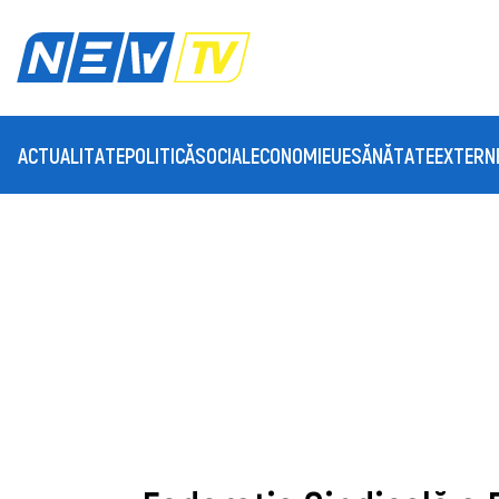
ACTUALITATE
POLITICĂ
SOCIAL
ECONOMIE
UE
SĂNĂTATE
EXTERN