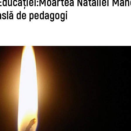
 Educaţiei:Moartea Nataliei Ma
aslă de pedagogi