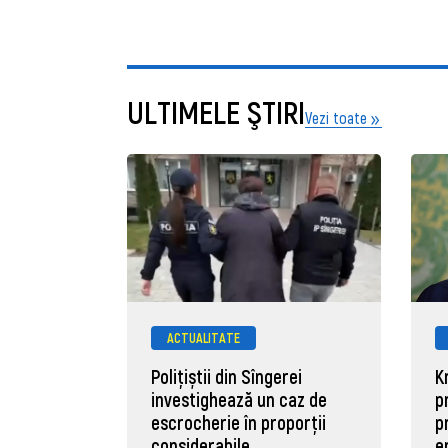
ULTIMELE ŞTIRI
Vezi toate
ACTUALITATE
Polițiștii din Sîngerei
K
investighează un caz de
p
escrocherie în proporții
p
considerabile
e