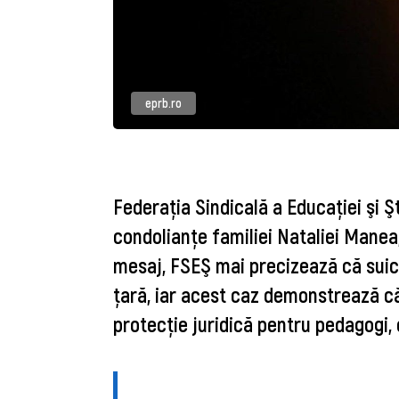
eprb.ro
Federaţia Sindicală a Educaţiei şi 
condolianţe familiei Nataliei Manea, 
mesaj, FSEŞ mai precizează că suici
ţară, iar acest caz demonstrează că
protecţie juridică pentru pedagogi, d