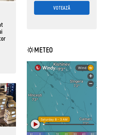
VOTEAZĂ
at
ui
tor
METEO