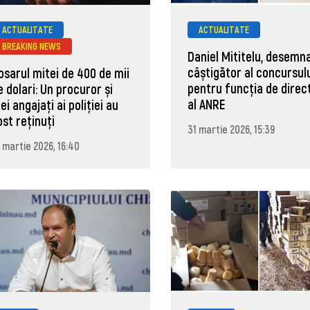
ACTUALITATE
ACTUALITATE
BREAKING NEWS
Daniel Mititelu, desemn
câștigător al concursul
osarul mitei de 400 de mii
pentru funcția de direc
e dolari: Un procuror și
al ANRE
rei angajați ai poliției au
ost reținuți
31 martie 2026, 15:39
 martie 2026, 16:40