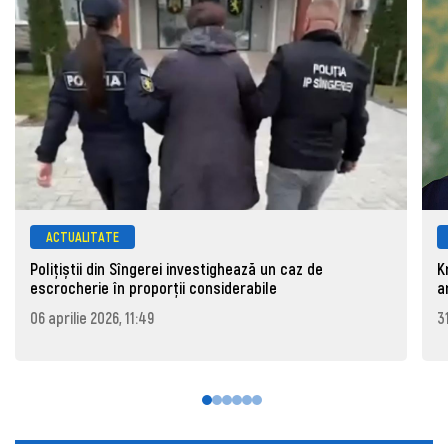
ACTUALITATE
Polițiștii din Sîngerei investighează un caz de
K
escrocherie în proporții considerabile
a
06 aprilie 2026, 11:49
3