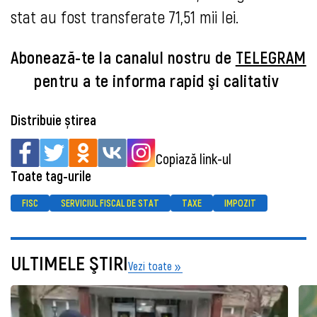
stat au fost transferate 71,51 mii lei.
Abonează-te la canalul nostru de
TELEGRAM
pentru a te informa rapid şi calitativ
Distribuie știrea
Copiază link-ul
Toate tag-urile
FISC
SERVICIUL FISCAL DE STAT
TAXE
IMPOZIT
ULTIMELE ŞTIRI
Vezi toate