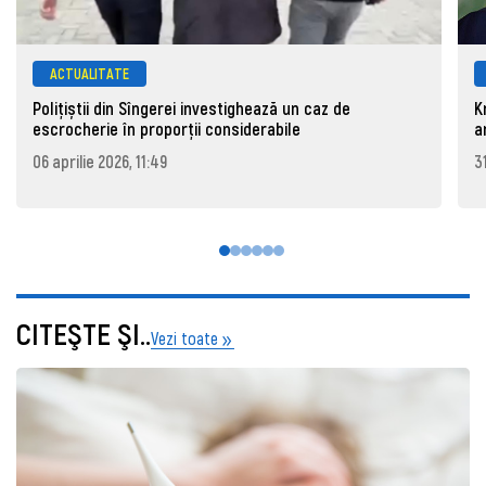
ACTUALITATE
Polițiștii din Sîngerei investighează un caz de
K
escrocherie în proporții considerabile
a
06 aprilie 2026, 11:49
3
CITEŞTE ŞI..
Vezi toate