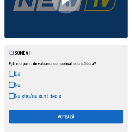
SONDAJ
Ești mulțumit de valoarea compensației la căldură?
Da
Nu
Nu știu/nu sunt decis
VOTEAZĂ