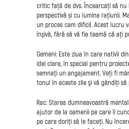
critic față de dvs. Încearcaţi să nu l
perspectivă și cu lumina rațiunii. 
un proces cam dificil. Acest lucru vă
înşivă, fără să vă fie teamă că aţi p
Gemeni: Este ziua în care nativii din
idei clare, în special pentru proiec
semnați un angajament. Veţi fi mândr
tonul în aceste zile şi vă gândiţi să
Rac: Starea dumneavoastră mentală v
ajutor de la oamenii pe care îi cun
pe care doriți să le faceți. Nu încer