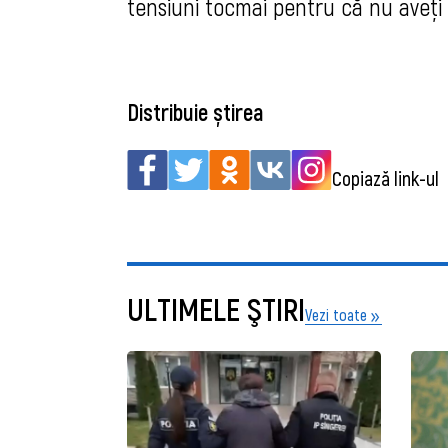
tensiuni tocmai pentru că nu aveți
Distribuie știrea
Copiază link-ul
ULTIMELE ŞTIRI
Vezi toate