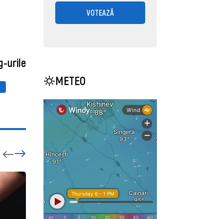
VOTEAZĂ
g-urile
METEO