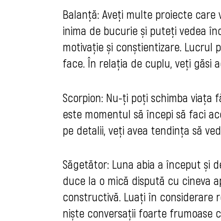
Balanță: Aveţi multe proiecte care 
inima de bucurie și puteți vedea înc
motivație și conștientizare. Lucrul 
face. În relația de cuplu, veți găsi 
Scorpion: Nu-ți poți schimba viața f
este momentul să începi să faci ac
pe detalii, veți avea tendința să v
Săgetător: Luna abia a început și de
duce la o mică dispută cu cineva ap
constructivă. Luați în considerare r
niște conversații foarte frumoase c