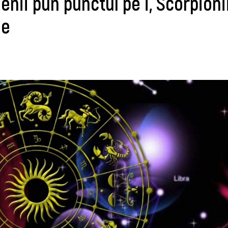
nii pun punctul pe i, Scorpioni
le