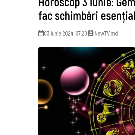
Horoscop 3 iunie: Geme
fac schimbări esenția
03 iunie 2024, 07:20
NewTV.md