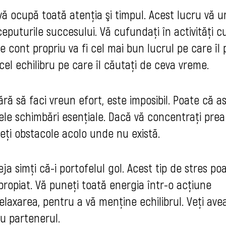
vă ocupă toată atenţia şi timpul. Acest lucru vă 
eputurile succesului. Vă cufundaţi în activități c
pe cont propriu va fi cel mai bun lucrul pe care îl 
acel echilibru pe care îl căutați de ceva vreme.
ără să faci vreun efort, este imposibil. Poate că as
ele schimbări esențiale. Dacă vă concentrați prea
edeți obstacole acolo unde nu există.
ja simţi că-i portofelul gol. Acest tip de stres po
ropiat. Vă puneți toată energia într-o acțiune
elaxarea, pentru a vă menține echilibrul. Veți ave
u partenerul.