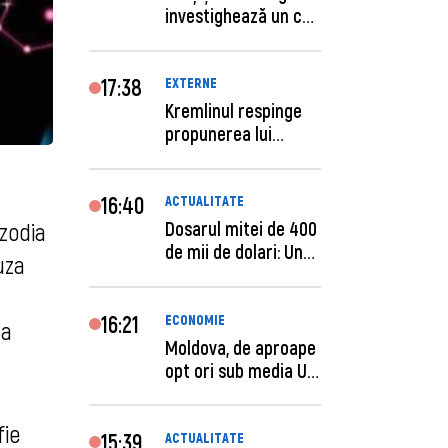
investighează un caz
de escro...
17:38
EXTERNE
Kremlinul respinge
propunerea lui
Zelenski privind un...
16:40
ACTUALITATE
Dosarul mitei de 400
 zodia
de mii de dolari: Un
uza
procuror și...
16:21
ECONOMIE
 a
Moldova, de aproape
opt ori sub media UE
la costul mu...
fie
15:39
ACTUALITATE