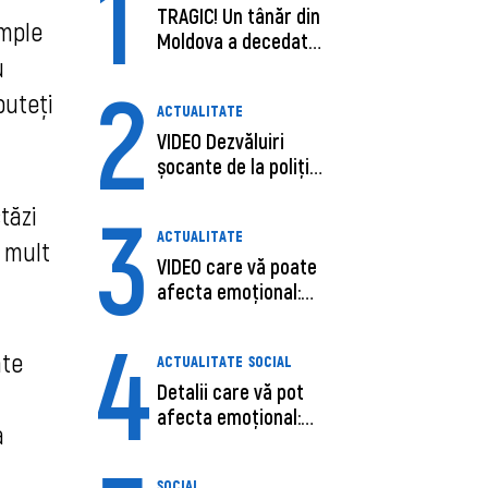
1
TRAGIC! Un tânăr din
umple
Moldova a decedat
u
în SUA, după c...
2
puteţi
ACTUALITATE
VIDEO Dezvăluiri
șocante de la poliție,
despre șoferu...
3
tăzi
ACTUALITATE
 mult
VIDEO care vă poate
afecta emoțional:
Ana-Maria Guja,...
4
ate
ACTUALITATE
SOCIAL
Detalii care vă pot
afecta emoțional:
a
Care ar fi cauz...
SOCIAL