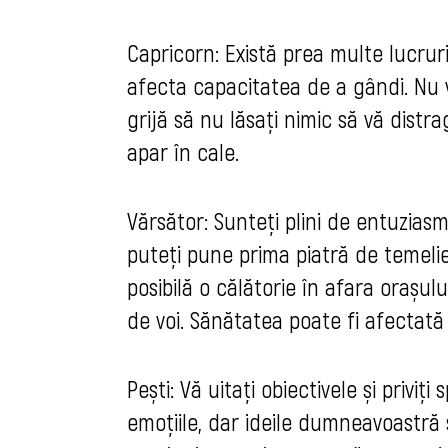
Capricorn: Există prea multe lucruri
afecta capacitatea de a gândi. Nu vă
grijă să nu lăsați nimic să vă distra
apar în cale.
Vărsător: Sunteți plini de entuziasm
puteți pune prima piatră de temelie
posibilă o călătorie în afara orașulu
de voi. Sănătatea poate fi afectată 
Pești: Vă uitați obiectivele și priviț
emoțiile, dar ideile dumneavoastră 