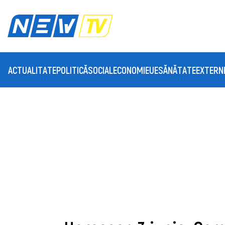
ACTUALITATE
POLITICĂ
SOCIAL
ECONOMIE
UE
SĂNĂTATE
EXTERN