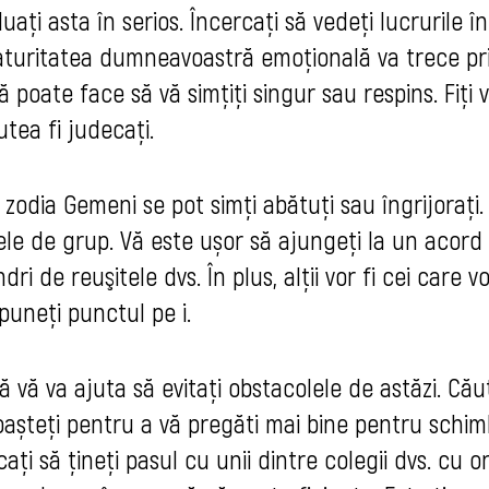
uaţi asta în serios. Încercați să vedeți lucrurile în
Maturitatea dumneavoastră emoțională va trece pr
 poate face să vă simțiți singur sau respins. Fiţi v
utea fi judecaţi.
 zodia Gemeni se pot simţi abătuţi sau îngrijoraţi.
tele de grup. Vă este ușor să ajungeți la un acord 
i de reuşitele dvs. În plus, alții vor fi cei care v
 puneţi punctul pe i.
ă va ajuta să evitați obstacolele de astăzi. Cău
oașteți pentru a vă pregăti mai bine pentru schim
cați să țineți pasul cu unii dintre colegii dvs. cu o