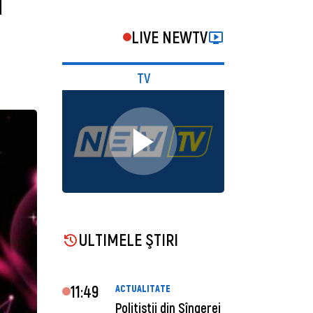
i
LIVE NEWTV
TV
ULTIMELE ŞTIRI
11:49
ACTUALITATE
Polițiștii din Sîngerei