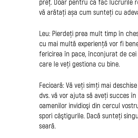
preț. Doar pentru că fac lucrurile 
vă arătați așa cum sunteți cu adevă
Leu: Pierdeţi prea mult timp în ches
cu mai multă experiență vor fi bene
fericirea în pace, înconjurat de cei 
care le veţi gestiona cu bine.
Fecioară: Vă veţi simţi mai deschis
dvs. vă vor ajuta să aveți succes în
oamenilor invidioşi din cercul vostr
spori câştigurile. Dacă sunteți sing
seară.