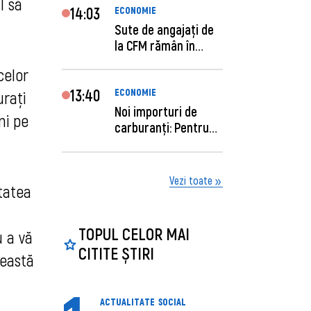
l să
14:03
ECONOMIE
Sute de angajaţi de
la CFM rămân în
concediu forţat....
celor
13:40
ECONOMIE
uraţi
Noi importuri de
ni pe
carburanți: Pentru
câte zile sunt su...
Vezi toate
tatea
TOPUL CELOR MAI
u a vă
CITITE ȘTIRI
ceastă
ACTUALITATE
SOCIAL