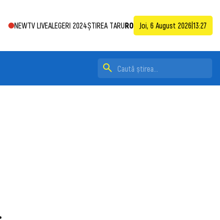
NEWTV LIVE
ALEGERI 2024
ȘTIREA TA
RU
RO
Joi, 6 August 2026
|
13:27