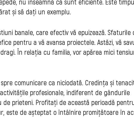
repede, nu înseamnă că sunt eficiente. Este timpu
rat și să dați un exemplu.
tiuni banale, care efectiv vă epuizează. Sfaturile 
fice pentru a vă avansa proiectele. Astăzi, vă sav
dragi. În relaţia cu familia, vor apărea mici tensiu
e spre comunicare ca niciodată. Credința și tenaci
 activitățile profesionale, indiferent de gândurile
u de prieteni. Profitați de această perioadă pentr
ur, este de așteptat o întâlnire promițătoare în a