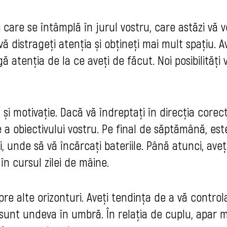
 care se întâmplă în jurul vostru, care astăzi vă v
 distrageți atenția și obțineți mai mult spațiu. A
gă atenția de la ce aveţi de făcut. Noi posibilități 
 și motivație. Dacă vă îndreptați în direcția corect
 a obiectivului vostru. Pe final de săptămână, est
i, unde să vă încărcați bateriile. Până atunci, aveți
în cursul zilei de mâine.
i spre alte orizonturi. Aveți tendința de a vă control
sunt undeva în umbră. În relația de cuplu, apar m