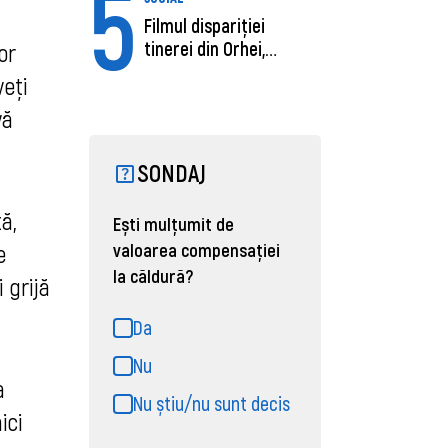
5
Filmul dispariției
tinerei din Orhei,
or
găsită moartă....
veți
vă
SONDAJ
ă,
Ești mulțumit de
valoarea compensației
e
la căldură?
 grijă
Da
Nu
a
Nu știu/nu sunt decis
ici