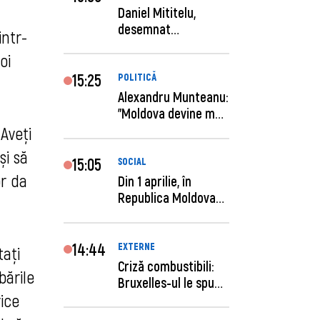
Daniel Mititelu,
desemnat
intr-
câștigător al
oi
concursului p...
15:25
POLITICĂ
Alexandru Munteanu:
"Moldova devine mai
previzibilă ș...
 Aveți
și să
15:05
SOCIAL
or da
Din 1 aprilie, în
Republica Moldova
este anunţată per...
14:44
EXTERNE
tați
Criză combustibili:
bările
Bruxelles-ul le spune
rice
statelor me...