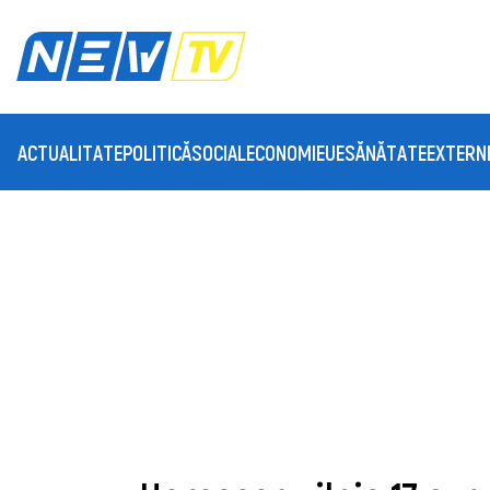
ACTUALITATE
POLITICĂ
SOCIAL
ECONOMIE
UE
SĂNĂTATE
EXTERN