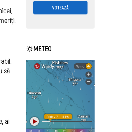
VOTEAZĂ
icei,
meriți.
METEO
abil.
u să
, ai