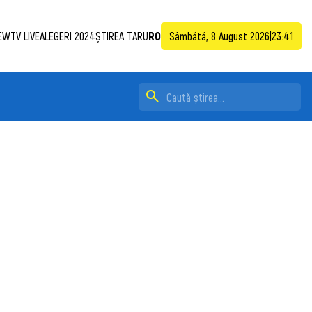
EWTV LIVE
ALEGERI 2024
ȘTIREA TA
RU
RO
Sâmbătă, 8 August 2026
|
23:41