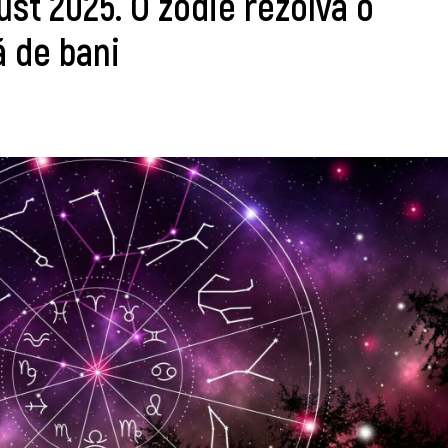
ust 2025. O zodie rezolvǎ o
 de bani