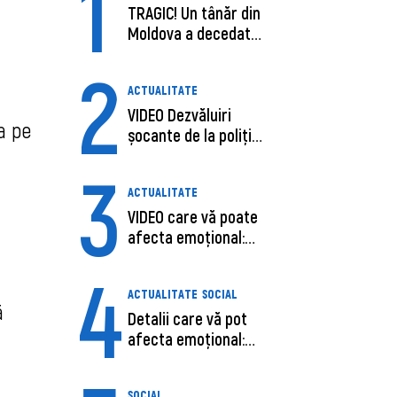
1
TRAGIC! Un tânăr din
Moldova a decedat
în SUA, după c...
2
ACTUALITATE
VIDEO Dezvăluiri
a pe
șocante de la poliție,
despre șoferu...
3
ACTUALITATE
VIDEO care vă poate
afecta emoțional:
Ana-Maria Guja,...
4
ACTUALITATE
SOCIAL
ă
Detalii care vă pot
afecta emoțional:
Care ar fi cauz...
SOCIAL