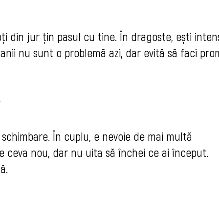
i din jur țin pasul cu tine. În dragoste, ești inten
anii nu sunt o problemă azi, dar evită să faci prom
r
i schimbare. În cuplu, e nevoie de mai multă
e ceva nou, dar nu uita să închei ce ai început.
ă.