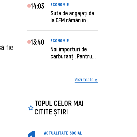
14:03
ECONOMIE
Sute de angajaţi de
la CFM rămân în
concediu forţat....
13:40
ECONOMIE
să fie
Noi importuri de
carburanți: Pentru
câte zile sunt su...
Vezi toate
TOPUL CELOR MAI
CITITE ȘTIRI
ACTUALITATE
SOCIAL