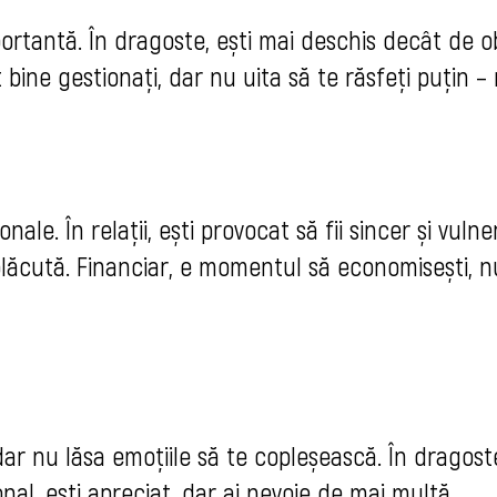
mportantă. În dragoste, ești mai deschis decât de ob
bine gestionați, dar nu uita să te răsfeți puțin – 
ale. În relații, ești provocat să fii sincer și vulner
 plăcută. Financiar, e momentul să economisești, n
dar nu lăsa emoțiile să te copleșească. În dragoste
nal, ești apreciat, dar ai nevoie de mai multă