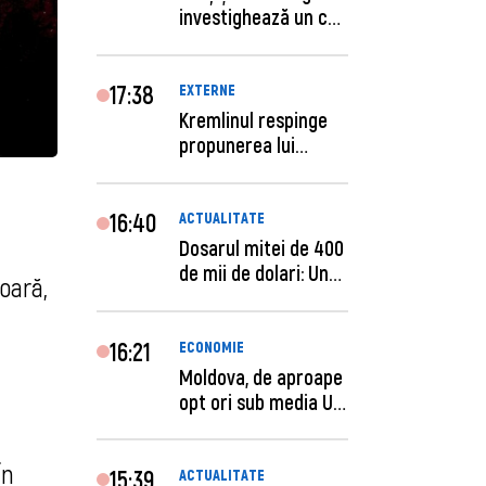
investighează un caz
de escro...
17:38
EXTERNE
Kremlinul respinge
propunerea lui
Zelenski privind un...
16:40
ACTUALITATE
Dosarul mitei de 400
de mii de dolari: Un
oară,
procuror și...
16:21
ECONOMIE
Moldova, de aproape
opt ori sub media UE
la costul mu...
În
15:39
ACTUALITATE