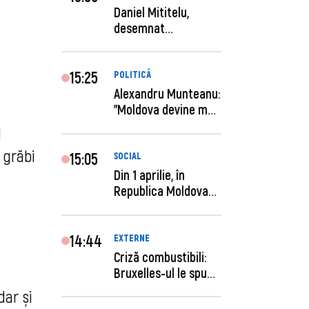
Daniel Mititelu,
desemnat
câștigător al
concursului p...
15:25
POLITICĂ
Alexandru Munteanu:
"Moldova devine mai
previzibilă ș...
l
 grăbi
15:05
SOCIAL
Din 1 aprilie, în
Republica Moldova
este anunţată per...
14:44
EXTERNE
Criză combustibili:
Bruxelles-ul le spune
statelor me...
dar și