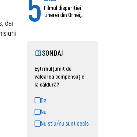
5
Filmul dispariției
tinerei din Orhei,
s, dar
găsită moartă....
isiuni
SONDAJ
Ești mulțumit de
valoarea compensației
la căldură?
Da
Nu
Nu știu/nu sunt decis