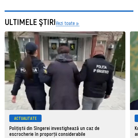
ULTIMELE ŞTIRI
Vezi toate
ACTUALITATE
Polițiștii din Sîngerei investighează un caz de
K
escrocherie în proporții considerabile
a