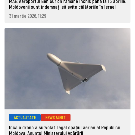
MAE: Aeroportul Ben Gurion rămâne închis până la 16 aprilie.
Moldovenii sunt îndemnați să evite călătoriile în Israel
31 martie 2026, 11:29
ACTUALITATE
NEWS ALERT
Incă o dronă a survolat ilegal spațiul aerian al Republicii
Moldova: Anunţul Ministerului Apărării