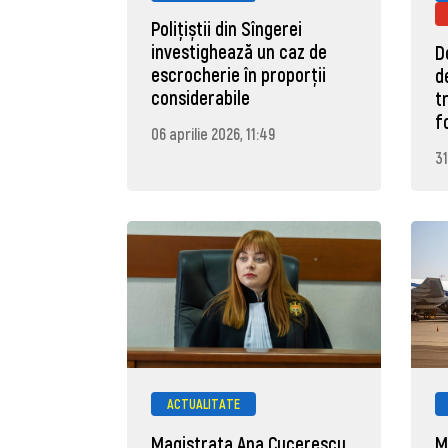
Polițiștii din Sîngerei
investighează un caz de
D
escrocherie în proporții
d
considerabile
t
f
06 aprilie 2026, 11:49
31
ACTUALITATE
Magistrata Ana Cucerescu
M