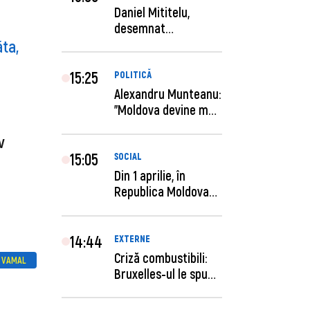
Daniel Mititelu,
desemnat
ăta
,
câștigător al
concursului p...
15:25
POLITICĂ
Alexandru Munteanu:
"Moldova devine mai
previzibilă ș...
v
15:05
SOCIAL
Din 1 aprilie, în
Republica Moldova
este anunţată per...
14:44
EXTERNE
Criză combustibili:
L VAMAL
Bruxelles-ul le spune
statelor me...