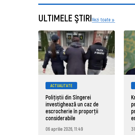
ULTIMELE ŞTIRI
Vezi toate
ACTUALITATE
Polițiștii din Sîngerei
K
investighează un caz de
p
escrocherie în proporții
p
considerabile
e
06 aprilie 2026, 11:49
31