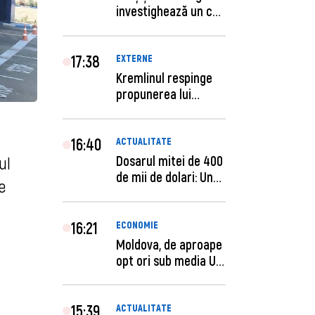
investighează un caz
de escro...
17:38
EXTERNE
Kremlinul respinge
propunerea lui
Zelenski privind un...
16:40
ACTUALITATE
Dosarul mitei de 400
ul
de mii de dolari: Un
e
procuror și...
16:21
ECONOMIE
Moldova, de aproape
opt ori sub media UE
la costul mu...
15:39
ACTUALITATE