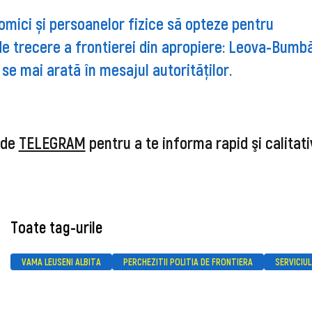
ici și persoanelor fizice să opteze pentru
de trecere a frontierei din apropiere: Leova-Bumb
se mai arată în mesajul autorităților.
 de
TELEGRAM
pentru a te informa rapid şi calitati
Toate tag-urile
VAMA LEUSENI ALBITA
PERCHEZITII POLITIA DE FRONTIERA
SERVICIU