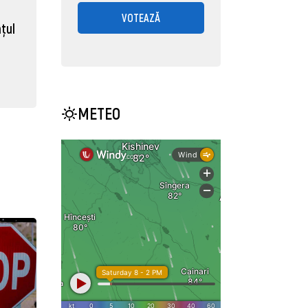
VOTEAZĂ
ţul
METEO