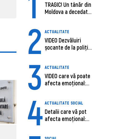
1
TRAGIC! Un tânăr din
Moldova a decedat
în SUA, după c...
2
ACTUALITATE
VIDEO Dezvăluiri
șocante de la poliție,
despre șoferu...
3
ACTUALITATE
VIDEO care vă poate
afecta emoțional:
Ana-Maria Guja,...
4
ACTUALITATE
SOCIAL
Detalii care vă pot
afecta emoțional:
Care ar fi cauz...
SOCIAL