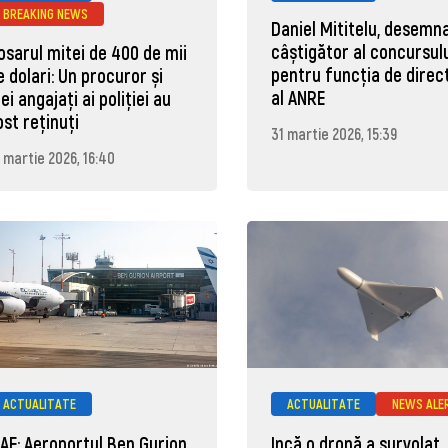
BREAKING NEWS
Daniel Mititelu, desemn
câștigător al concursul
osarul mitei de 400 de mii
pentru funcția de direc
e dolari: Un procuror și
al ANRE
rei angajați ai poliției au
ost reținuți
31 martie 2026, 15:39
 martie 2026, 16:40
ACTUALITATE
ACTUALITATE
NEWS ALE
AE: Aeroportul Ben Gurion
Incă o dronă a survolat