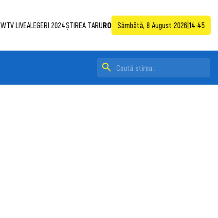
WTV LIVE
ALEGERI 2024
ȘTIREA TA
RU
RO
Sâmbătă, 8 August 2026
|
14:45