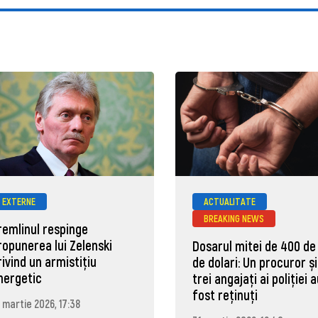
EXTERNE
ACTUALITATE
BREAKING NEWS
remlinul respinge
ropunerea lui Zelenski
Dosarul mitei de 400 de
rivind un armistițiu
de dolari: Un procuror și
nergetic
trei angajați ai poliției 
fost reținuți
 martie 2026, 17:38