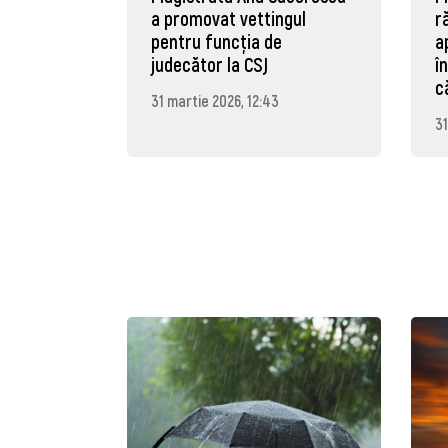
a promovat vettingul
r
pentru funcția de
a
judecător la CSJ
î
c
31 martie 2026, 12:43
31