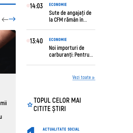
14:03
ECONOMIE
Sute de angajaţi de
la CFM rămân în
concediu forţat....
13:40
ECONOMIE
Noi importuri de
carburanți: Pentru
câte zile sunt su...
Vezi toate
ECONOMIE
ACTUAL
Moldova, de aproape opt ori
Daniel 
TOPUL CELOR MAI
sub media UE la costul
câștigă
 mii
CITITE ȘTIRI
muncii pe ora
pentru 
al ANRE
au
31 martie 2026, 16:21
31 martie
ACTUALITATE
SOCIAL