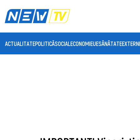
ACTUALITATE
POLITICĂ
SOCIAL
ECONOMIE
UE
SĂNĂTATE
EXTERN