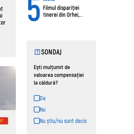
5
Filmul dispariției
at
tinerei din Orhei,
ui
găsită moartă....
tor
SONDAJ
Ești mulțumit de
valoarea compensației
la căldură?
Da
Nu
Nu știu/nu sunt decis
RT