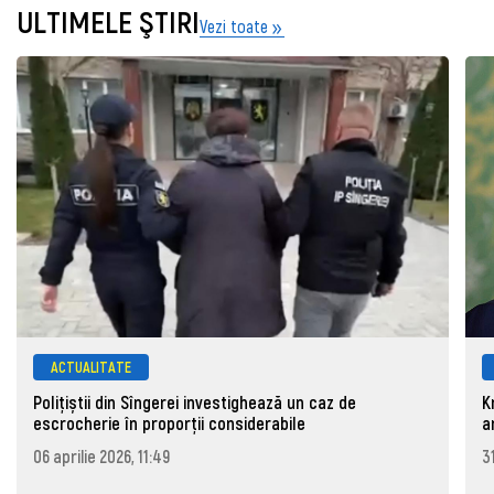
ULTIMELE ŞTIRI
Vezi toate
ACTUALITATE
Polițiștii din Sîngerei investighează un caz de
K
escrocherie în proporții considerabile
a
06 aprilie 2026, 11:49
3