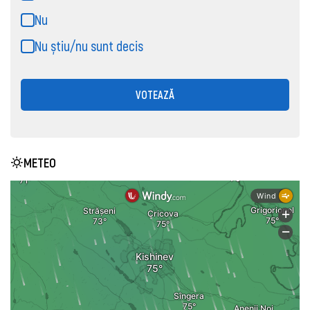
Nu
Nu știu/nu sunt decis
VOTEAZĂ
METEO