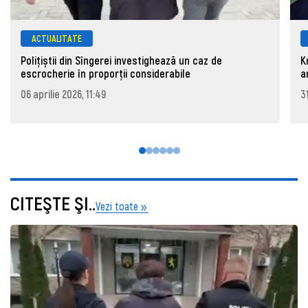
ACTUALITATE
Polițiștii din Sîngerei investighează un caz de
K
escrocherie în proporții considerabile
a
06 aprilie 2026, 11:49
3
CITEŞTE ŞI..
Vezi toate