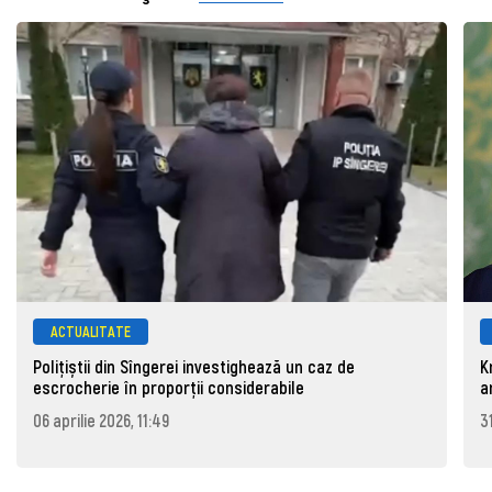
ACTUALITATE
Polițiștii din Sîngerei investighează un caz de
K
escrocherie în proporții considerabile
a
06 aprilie 2026, 11:49
3