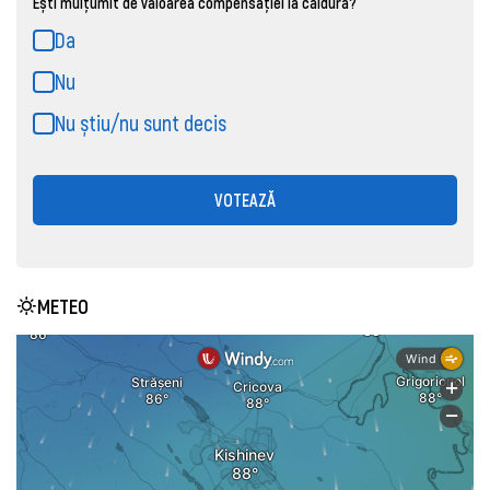
Ești mulțumit de valoarea compensației la căldură?
Da
Nu
Nu știu/nu sunt decis
VOTEAZĂ
METEO