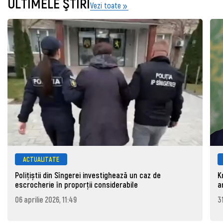
ULTIMELE ŞTIRI
Vezi toate
ACTUALITATE
Polițiștii din Sîngerei investighează un caz de
K
escrocherie în proporții considerabile
a
06 aprilie 2026, 11:49
3