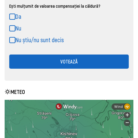
Ești mulțumit de valoarea compensației la căldură?
Da
Nu
Nu știu/nu sunt decis
VOTEAZĂ
METEO