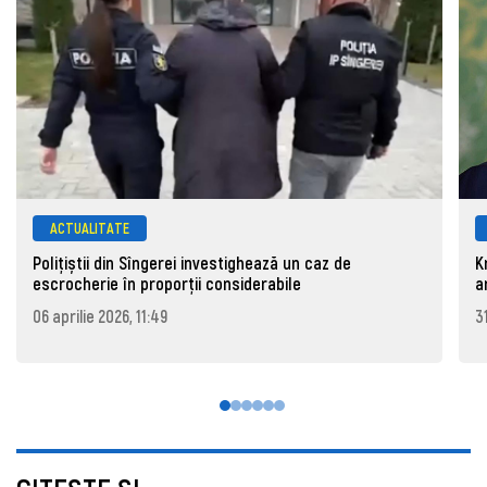
ACTUALITATE
Polițiștii din Sîngerei investighează un caz de
K
escrocherie în proporții considerabile
a
06 aprilie 2026, 11:49
3