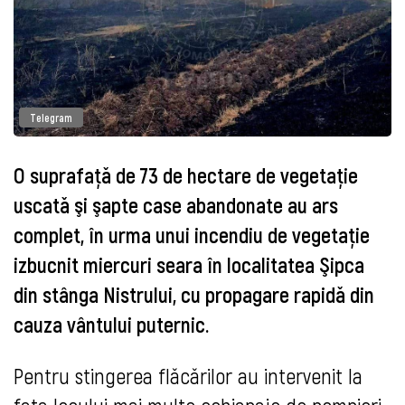
Telegram
O suprafațǎ de 73 de hectare de vegetație
uscatǎ şi şapte case abandonate au ars
complet, în urma unui incendiu de vegetație
izbucnit miercuri seara în localitatea Şipca
din stânga Nistrului, cu propagare rapidǎ din
cauza vântului puternic.
Pentru stingerea flǎcǎrilor au intervenit la