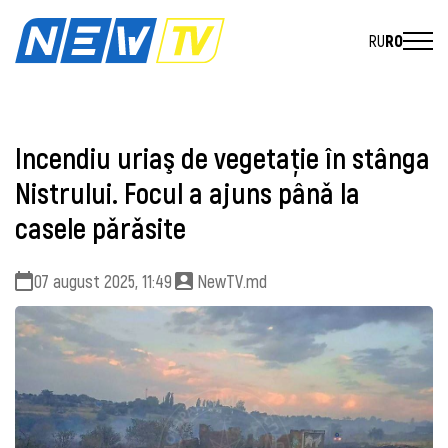
RU
RO
Incendiu uriaş de vegetație în stânga
Nistrului. Focul a ajuns pânǎ la
casele pǎrǎsite
07 august 2025, 11:49
NewTV.md