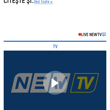
CITEŞTE ŞI..
Vezi toate
LIVE NEWTV
TV