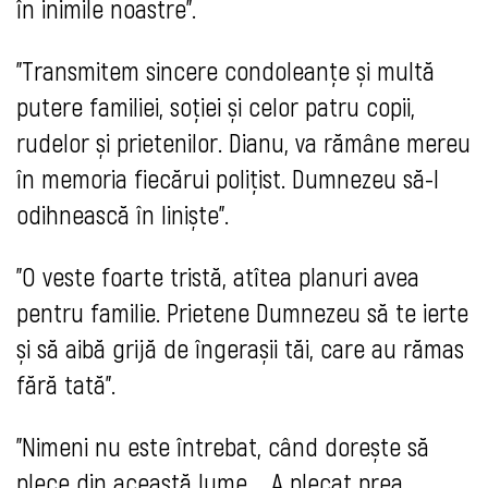
în inimile noastre".
"Transmitem sincere condoleanțe și multă
putere familiei, soției și celor patru copii,
rudelor și prietenilor. Dianu, va rămâne mereu
în memoria fiecărui polițist. Dumnezeu să-l
odihnească în liniște".
"O veste foarte tristă, atîtea planuri avea
pentru familie. Prietene Dumnezeu să te ierte
și să aibă grijă de îngerașii tăi, care au rămas
fără tată".
"Nimeni nu este întrebat, când dorește să
plece din această lume.... A plecat prea