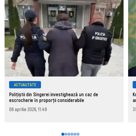
ACTUALITATE
Polițiștii din Sîngerei investighează un caz de
K
escrocherie în proporții considerabile
a
06 aprilie 2026, 11:49
3