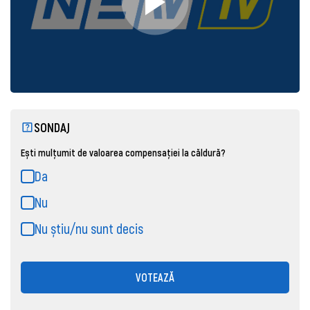
SONDAJ
Ești mulțumit de valoarea compensației la căldură?
Da
Nu
Nu știu/nu sunt decis
VOTEAZĂ