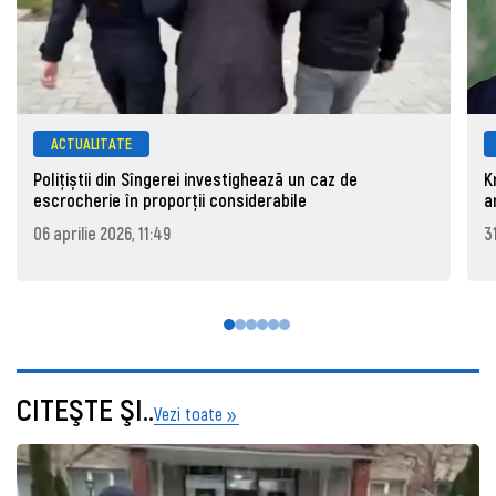
ACTUALITATE
Polițiștii din Sîngerei investighează un caz de
K
escrocherie în proporții considerabile
a
06 aprilie 2026, 11:49
3
CITEŞTE ŞI..
Vezi toate