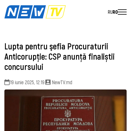
RU
RO
Lupta pentru şefia Procuraturii
Anticorupţie: CSP anunță finaliștii
concursului
19 iunie 2025, 12:19
NewTV.md