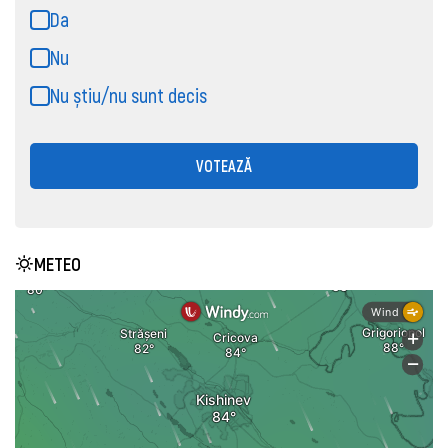
Da
Nu
Nu știu/nu sunt decis
VOTEAZĂ
METEO