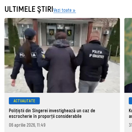
ULTIMELE ŞTIRI
Vezi toate
ACTUALITATE
Polițiștii din Sîngerei investighează un caz de
K
escrocherie în proporții considerabile
a
06 aprilie 2026, 11:49
3