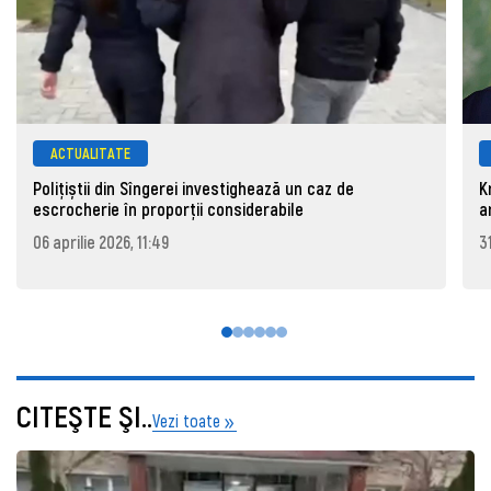
ACTUALITATE
Polițiștii din Sîngerei investighează un caz de
K
escrocherie în proporții considerabile
a
06 aprilie 2026, 11:49
3
CITEŞTE ŞI..
Vezi toate