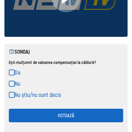
SONDAJ
Ești mulțumit de valoarea compensației la căldură?
Da
Nu
Nu știu/nu sunt decis
VOTEAZĂ