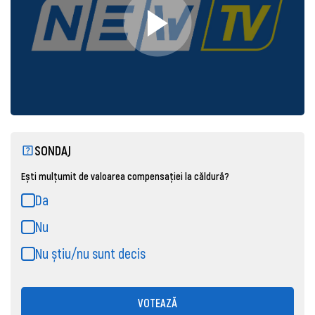
SONDAJ
Ești mulțumit de valoarea compensației la căldură?
Da
Nu
Nu știu/nu sunt decis
VOTEAZĂ