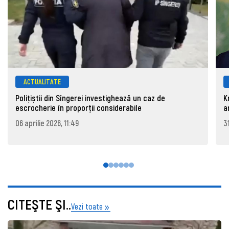
ACTUALITATE
Polițiștii din Sîngerei investighează un caz de
K
escrocherie în proporții considerabile
a
06 aprilie 2026, 11:49
3
CITEŞTE ŞI..
Vezi toate