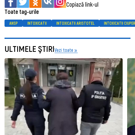
Copiază link-ul
Toate tag-urile
ANSP
INTOXICATII
INTOXICATII ARISTOTEL
INTOXICATII CIUPER
ULTIMELE ŞTIRI
Vezi toate