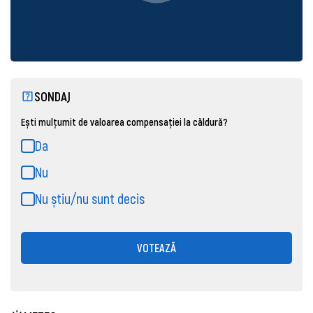
SONDAJ
Ești mulțumit de valoarea compensației la căldură?
Da
Nu
Nu știu/nu sunt decis
VOTEAZĂ