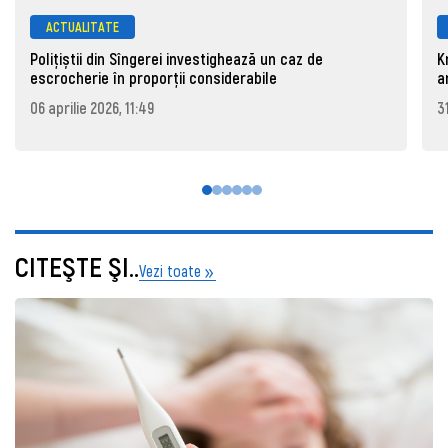
ACTUALITATE
Polițiștii din Sîngerei investighează un caz de
K
escrocherie în proporții considerabile
a
06 aprilie 2026, 11:49
3
CITEŞTE ŞI..
Vezi toate