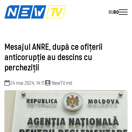
RU
RO
Mesajul ANRE, după ce ofițerii
anticorupție au descins cu
percheziții
24 mai 2024, 14:11
NewTV.md