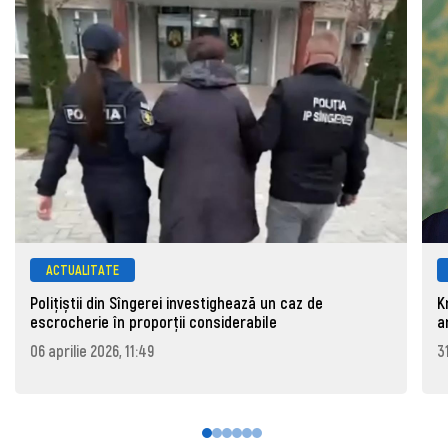
ACTUALITATE
Polițiștii din Sîngerei investighează un caz de
K
escrocherie în proporții considerabile
a
06 aprilie 2026, 11:49
3