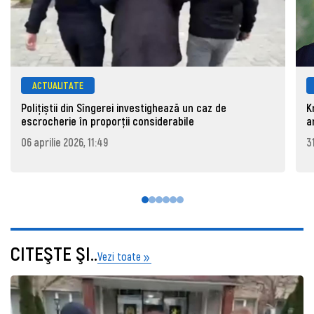
ACTUALITATE
Polițiștii din Sîngerei investighează un caz de
K
escrocherie în proporții considerabile
a
06 aprilie 2026, 11:49
3
CITEŞTE ŞI..
Vezi toate