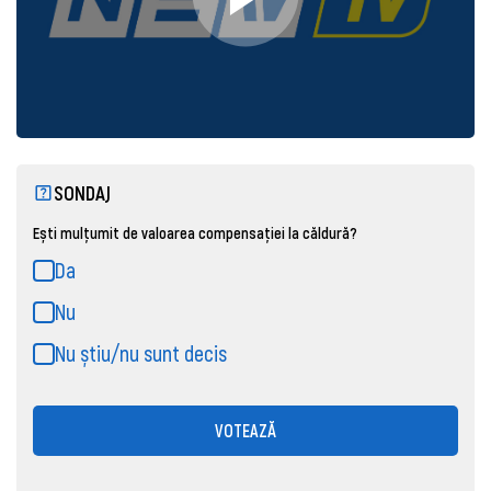
SONDAJ
Ești mulțumit de valoarea compensației la căldură?
Da
Nu
Nu știu/nu sunt decis
VOTEAZĂ