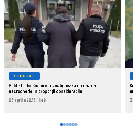
ACTUALITATE
Polițiștii din Sîngerei investighează un caz de
K
escrocherie în proporții considerabile
a
06 aprilie 2026, 11:49
3