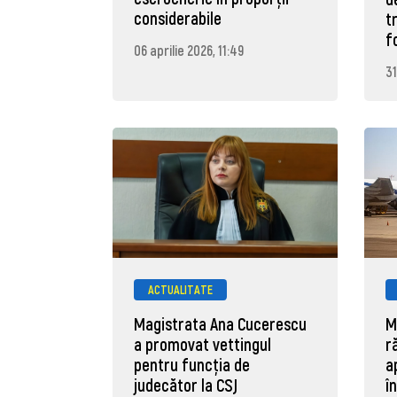
considerabile
t
f
06 aprilie 2026, 11:49
31
ACTUALITATE
Magistrata Ana Cucerescu
M
a promovat vettingul
r
pentru funcția de
a
judecător la CSJ
î