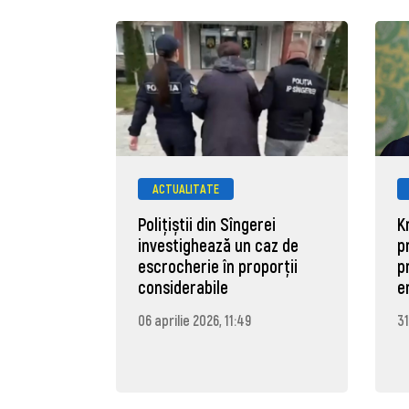
ACTUALITATE
Polițiștii din Sîngerei
K
investighează un caz de
p
escrocherie în proporții
p
considerabile
e
06 aprilie 2026, 11:49
31