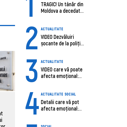
1
TRAGIC! Un tânăr din
Moldova a decedat
în SUA, după c...
2
ACTUALITATE
VIDEO Dezvăluiri
șocante de la poliție,
despre șoferu...
3
ACTUALITATE
VIDEO care vă poate
afecta emoțional:
Ana-Maria Guja,...
4
ACTUALITATE
SOCIAL
Detalii care vă pot
afecta emoțional:
at
Care ar fi cauz...
ui
tor
SOCIAL