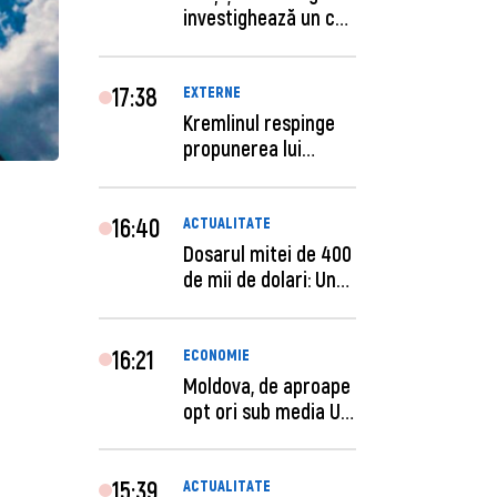
investighează un caz
de escro...
17:38
EXTERNE
Kremlinul respinge
propunerea lui
Zelenski privind un...
16:40
ACTUALITATE
Dosarul mitei de 400
de mii de dolari: Un
procuror și...
16:21
ECONOMIE
Moldova, de aproape
opt ori sub media UE
la costul mu...
15:39
ACTUALITATE