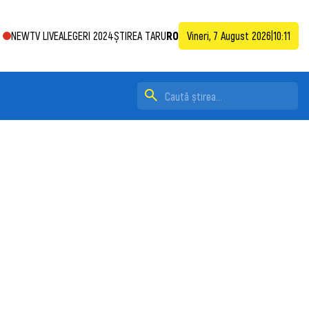
NEWTV LIVE
ALEGERI 2024
ȘTIREA TA
RU
RO
Vineri, 7 August 2026
|
10:11