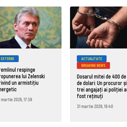
EXTERNE
ACTUALITATE
BREAKING NEWS
remlinul respinge
ropunerea lui Zelenski
Dosarul mitei de 400 de
rivind un armistițiu
de dolari: Un procuror și
nergetic
trei angajați ai poliției 
fost reținuți
 martie 2026, 17:38
31 martie 2026, 16:40