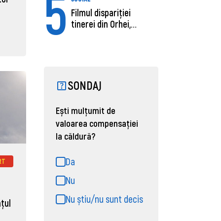
5
Filmul dispariției
tinerei din Orhei,
găsită moartă....
SONDAJ
Ești mulțumit de
valoarea compensației
la căldură?
Da
RT
Nu
Nu știu/nu sunt decis
ţul