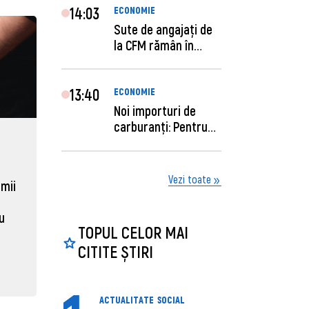
14:03
ECONOMIE
Sute de angajaţi de
la CFM rămân în
concediu forţat....
13:40
ECONOMIE
Noi importuri de
carburanți: Pentru
câte zile sunt su...
ECONOMIE
ACTUAL
Moldova, de aproape opt ori
Daniel 
Vezi toate
sub media UE la costul
câștigă
 mii
muncii pe ora
pentru 
al ANRE
au
31 martie 2026, 16:21
TOPUL CELOR MAI
31 martie
CITITE ȘTIRI
ACTUALITATE
SOCIAL