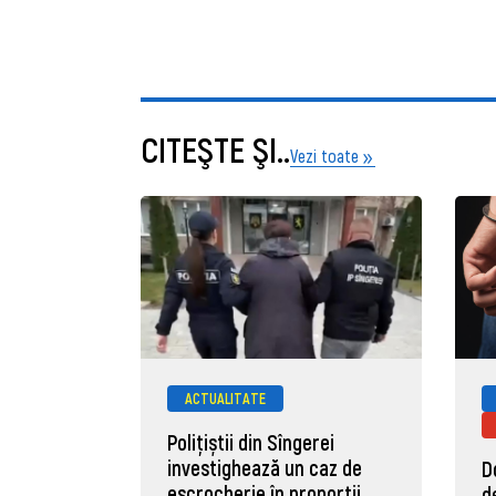
CITEŞTE ŞI..
Vezi toate
ACTUALITATE
Polițiștii din Sîngerei
investighează un caz de
D
escrocherie în proporții
d