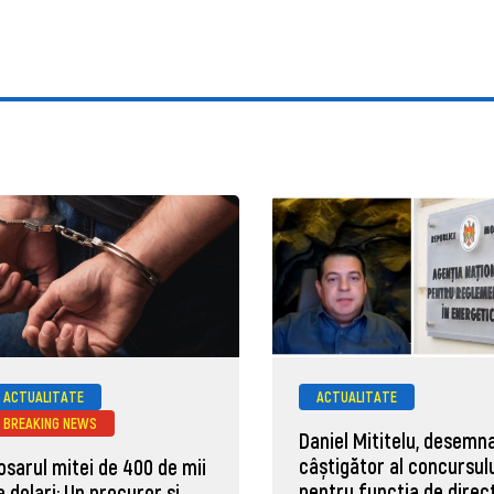
ACTUALITATE
ACTUALITATE
BREAKING NEWS
Daniel Mititelu, desemn
câștigător al concursul
osarul mitei de 400 de mii
pentru funcția de direc
e dolari: Un procuror și