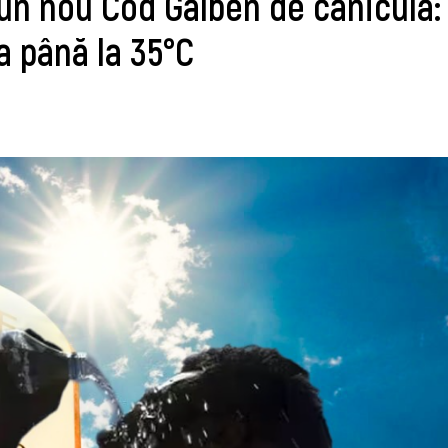
un nou Cod Galben de caniculă:
a până la 35°C