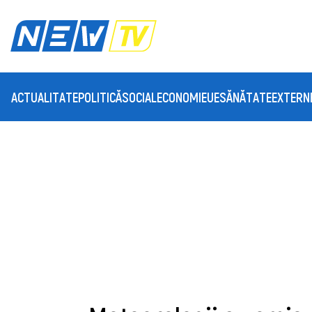
ACTUALITATE
POLITICĂ
SOCIAL
ECONOMIE
UE
SĂNĂTATE
EXTERN