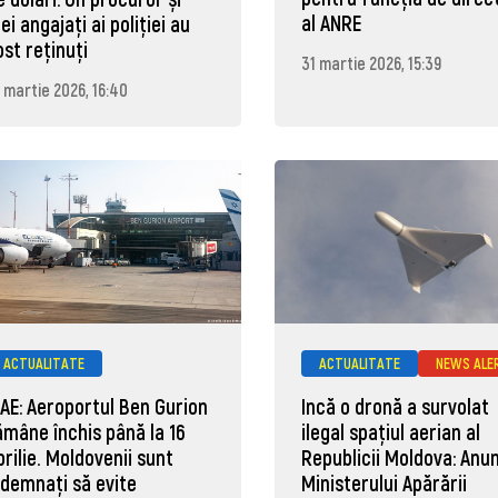
al ANRE
rei angajați ai poliției au
ost reținuți
31 martie 2026, 15:39
 martie 2026, 16:40
ACTUALITATE
ACTUALITATE
NEWS ALE
AE: Aeroportul Ben Gurion
Incă o dronă a survolat
ămâne închis până la 16
ilegal spațiul aerian al
prilie. Moldovenii sunt
Republicii Moldova: Anun
ndemnați să evite
Ministerului Apărării