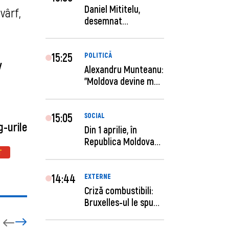
Daniel Mititelu,
vârf,
desemnat
câștigător al
concursului p...
15:25
POLITICĂ
iv
Alexandru Munteanu:
"Moldova devine mai
previzibilă ș...
15:05
SOCIAL
g-urile
Din 1 aprilie, în
Republica Moldova
este anunţată per...
T
14:44
EXTERNE
Criză combustibili:
Bruxelles-ul le spune
statelor me...