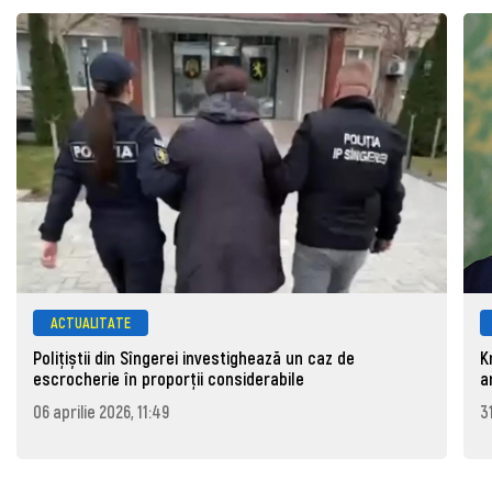
ACTUALITATE
Polițiștii din Sîngerei investighează un caz de
K
escrocherie în proporții considerabile
a
06 aprilie 2026, 11:49
3