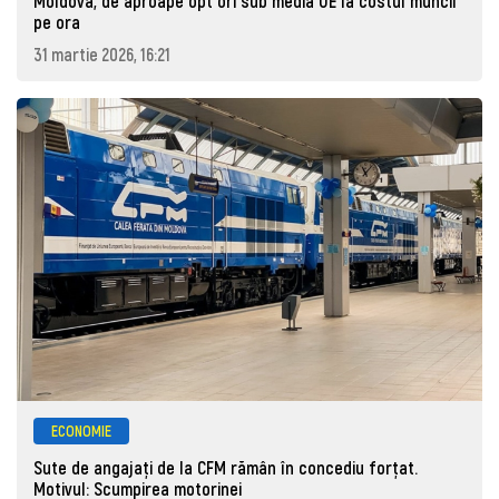
Moldova, de aproape opt ori sub media UE la costul muncii
pe ora
31 martie 2026, 16:21
ECONOMIE
Sute de angajaţi de la CFM rămân în concediu forţat.
Motivul: Scumpirea motorinei