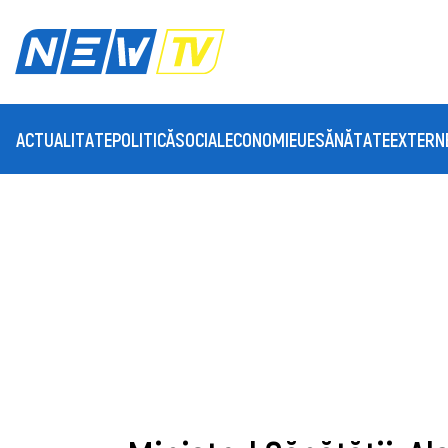
ACTUALITATE
POLITICĂ
SOCIAL
ECONOMIE
UE
SĂNĂTATE
EXTERN