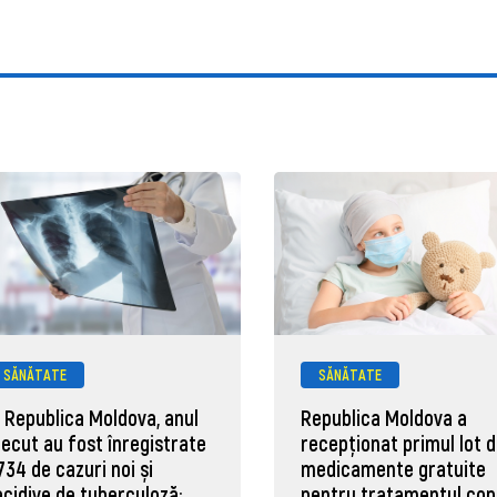
SĂNĂTATE
SĂNĂTATE
n Republica Moldova, anul
Republica Moldova a
recut au fost înregistrate
recepționat primul lot 
.734 de cazuri noi și
medicamente gratuite
ecidive de tuberculoză:
pentru tratamentul copi