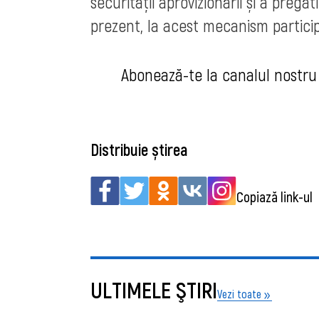
securității aprovizionării și a pregă
prezent, la acest mecanism particip
Abonează-
te la canalul nostr
Distribuie știrea
Copiază link-ul
ULTIMELE ŞTIRI
Vezi toate