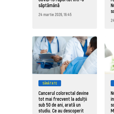
săptămână
N
s
24 martie 2026, 16:45
24
SĂNĂTATE
Cancerul colorectal devine
N
tot mai frecvent la adulţii
in
sub 50 de ani, arată un
s
studiu. Ce au descoperit
M