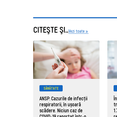
CITEŞTE ŞI..
Vezi toate
SĂNĂTATE
ANSP: Cazurile de infecții
Î
respiratorii, în ușoară
t
scădere. Niciun caz de
1
COVID-19 raportat într-o
r