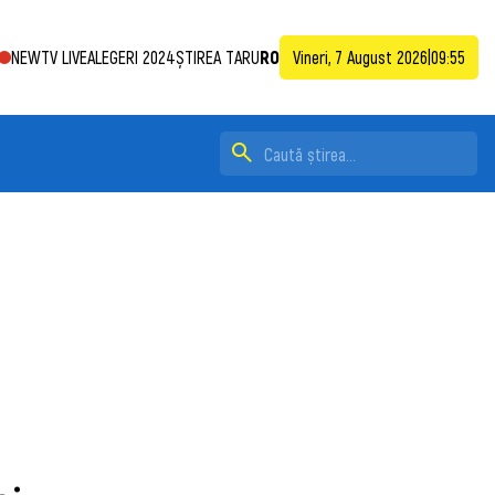
NEWTV LIVE
ALEGERI 2024
ȘTIREA TA
RU
RO
Vineri, 7 August 2026
|
09:55