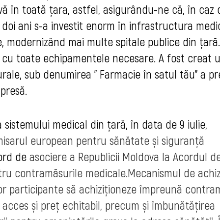
ivă în toată ţara, astfel, asigurându-ne că, în caz 
 doi ani s-a investit enorm în infrastructura medi
e, modernizând mai multe spitale publice din ţară
 cu toate echipamentele necesare. A fost creat 
rale, sub denumirea " Farmacie în satul tău" a pr
presă.
istemului medical din ţară, în data de 9 iulie,
isarul european pentru sănătate și siguranță
ord de
asociere a Republicii Moldova la Acordul d
tru contramăsurile medicale.Mecanismul de achiz
or participante să achiziționeze împreună contra
 acces și preț echitabil, precum și îmbunătățirea