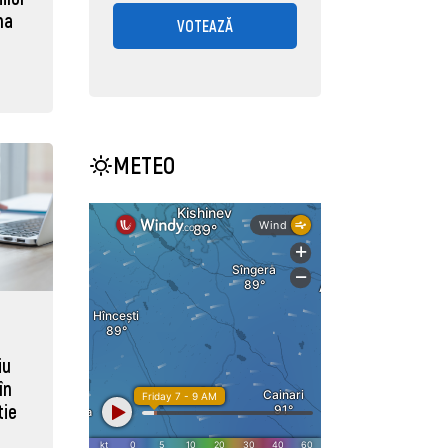
ma
VOTEAZĂ
METEO
iu
în
tie