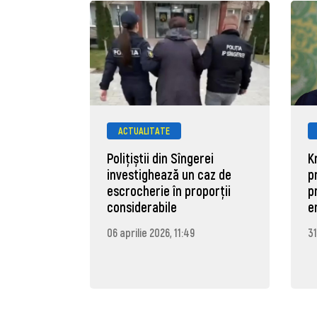
ACTUALITATE
Polițiștii din Sîngerei
K
investighează un caz de
p
escrocherie în proporții
p
considerabile
e
06 aprilie 2026, 11:49
31