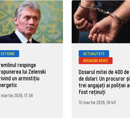
EXTERNE
ACTUALITATE
BREAKING NEWS
remlinul respinge
ropunerea lui Zelenski
Dosarul mitei de 400 de
rivind un armistițiu
de dolari: Un procuror și
nergetic
trei angajați ai poliției 
fost reținuți
 martie 2026, 17:38
31 martie 2026, 16:40