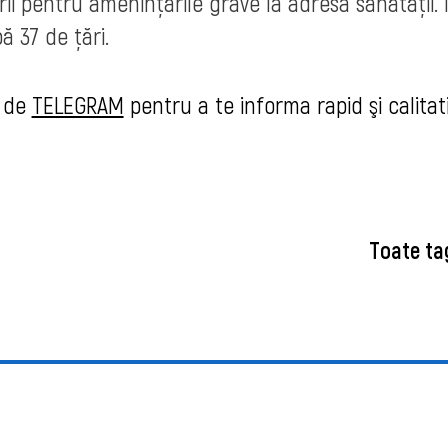
tirii pentru amenințările grave la adresa sănătății. 
ă 37 de țări.
u de
TELEGRAM
pent
ru a te informa rapid şi calitat
Toate ta