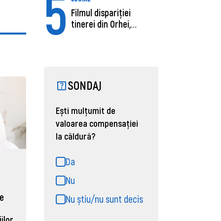
5
Filmul dispariției
tinerei din Orhei,
găsită moartă....
SONDAJ
Ești mulțumit de
valoarea compensației
la căldură?
Da
Nu
de
Nu știu/nu sunt decis
ilor