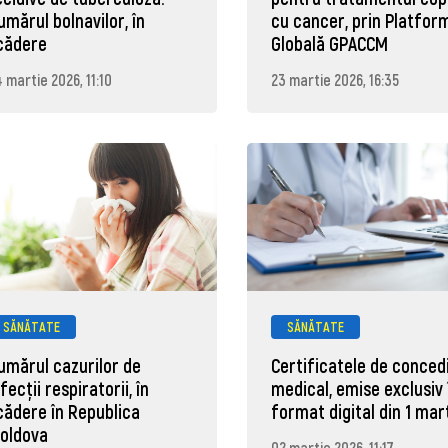
umărul bolnavilor, în
cu cancer, prin Platfor
cădere
Globală GPACCM
 martie 2026, 11:10
23 martie 2026, 16:35
SĂNĂTATE
SĂNĂTATE
umărul cazurilor de
Certificatele de conced
fecții respiratorii, în
medical, emise exclusiv 
cădere în Republica
format digital din 1 mar
oldova
02 martie 2026, 11:17