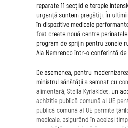
reparate 11 secţiid e terapie intens
urgenţă suntem pregătiţi. În ultimii
în dispozitive medicale performant
fost create nouă centre perinatale
program de sprijin pentru zonele ru
Ala Nemrenco într-o conferinţă de 
De asemenea, pentru modernizarea s
ministrul sănătăţii a semnat cu
com
alimentară,
Stella Kyriakides,
un ac
achiziție publică comună al UE pen
publică comună al UE permite țăril
medicale, asigurând în același timp