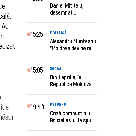
de
Daniel Mititelu,
desemnat
cală,
câștigător al
. Au
concursului p...
15:25
POLITICĂ
un
Alexandru Munteanu:
ecizat
"Moldova devine mai
previzibilă ș...
15:05
SOCIAL
Din 1 aprilie, în
Republica Moldova
este anunţată per...
e
14:44
EXTERNE
iție
Criză combustibili:
măsuri
Bruxelles-ul le spune
statelor me...