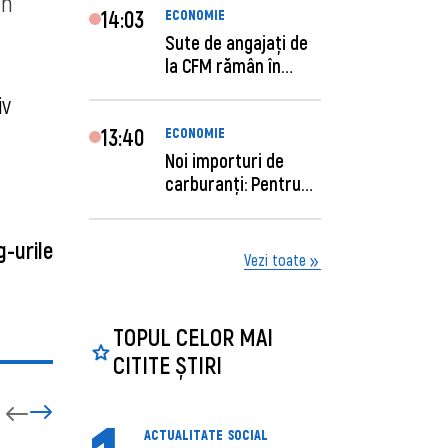
În
14:03
ECONOMIE
Sute de angajaţi de
la CFM rămân în
concediu forţat....
iv
13:40
ECONOMIE
Noi importuri de
carburanți: Pentru
câte zile sunt su...
g-urile
Vezi toate
TOPUL CELOR MAI
CITITE ȘTIRI
ACTUALITATE
SOCIAL