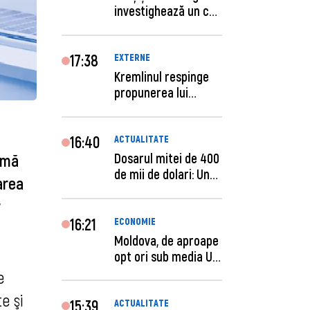
investighează un caz
de escro...
17:38
EXTERNE
Kremlinul respinge
propunerea lui
Zelenski privind un...
16:40
ACTUALITATE
Dosarul mitei de 400
irmă
de mii de dolari: Un
area
procuror și...
r
16:21
ECONOMIE
Moldova, de aproape
opt ori sub media UE
la costul mu...
e
e şi
15:39
ACTUALITATE