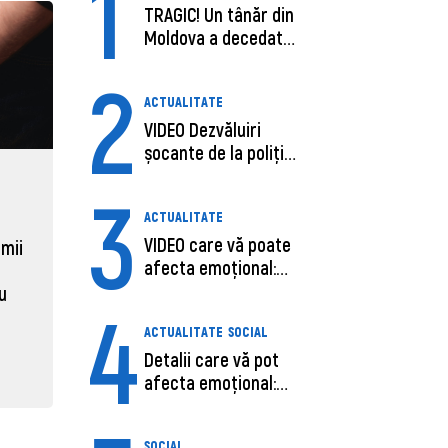
1
TRAGIC! Un tânăr din
Moldova a decedat
în SUA, după c...
2
ACTUALITATE
VIDEO Dezvăluiri
șocante de la poliție,
despre șoferu...
ECONOMIE
ACTUAL
3
ACTUALITATE
Moldova, de aproape opt ori
Daniel 
VIDEO care vă poate
sub media UE la costul
câștigă
 mii
afecta emoțional:
muncii pe ora
pentru 
Ana-Maria Guja,...
al ANRE
au
4
31 martie 2026, 16:21
31 martie
ACTUALITATE
SOCIAL
Detalii care vă pot
afecta emoțional:
Care ar fi cauz...
SOCIAL