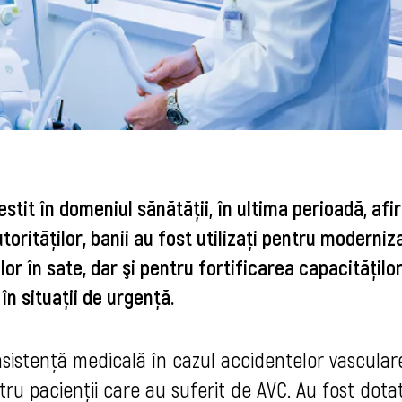
estit în domeniul sănătăţii, în ultima perioadă, af
torităţilor, banii au fost utilizaţi pentru moderniz
lor în sate, dar şi pentru fortificarea capacităţilo
în situaţii de urgenţă.
 asistenţă medicală în cazul accidentelor vascular
ru pacienţii care au suferit de AVC. Au fost dotat