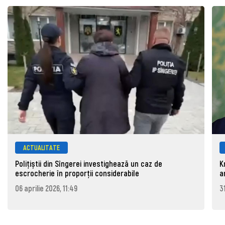
ACTUALITATE
Polițiștii din Sîngerei investighează un caz de
K
escrocherie în proporții considerabile
a
06 aprilie 2026, 11:49
3