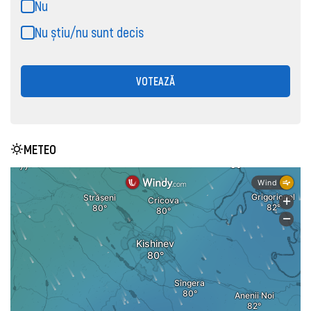
Nu
Nu știu/nu sunt decis
VOTEAZĂ
METEO