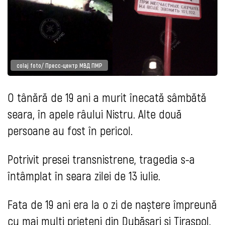
colaj foto/ Пресс-центр МВД ПМР
O tânără de 19 ani a murit înecată sâmbătă
seara, în apele râului Nistru. Alte două
persoane au fost în pericol.
Potrivit presei transnistrene, tragedia s-a
întâmplat în seara zilei de 13 iulie.
Fata de 19 ani era la o zi de naștere împreună
cu mai mulți prieteni din Dubăsari și Tiraspol.