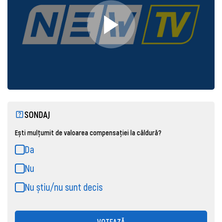
SONDAJ
Ești mulțumit de valoarea compensației la căldură?
Da
Nu
Nu știu/nu sunt decis
VOTEAZĂ