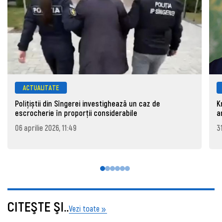
ACTUALITATE
Polițiștii din Sîngerei investighează un caz de
K
escrocherie în proporții considerabile
a
06 aprilie 2026, 11:49
3
CITEŞTE ŞI..
Vezi toate