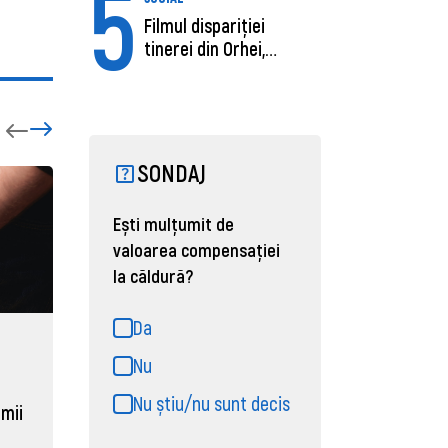
5
Filmul dispariției
tinerei din Orhei,
găsită moartă....
SONDAJ
Ești mulțumit de
valoarea compensației
la căldură?
Da
ECONOMIE
ACTUAL
Nu
Moldova, de aproape opt ori
Daniel 
Nu știu/nu sunt decis
sub media UE la costul
câștigă
 mii
muncii pe ora
pentru 