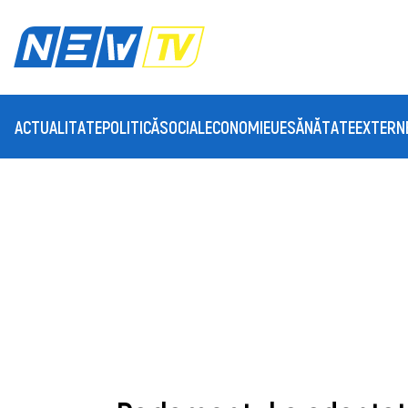
ACTUALITATE
POLITICĂ
SOCIAL
ECONOMIE
UE
SĂNĂTATE
EXTERN