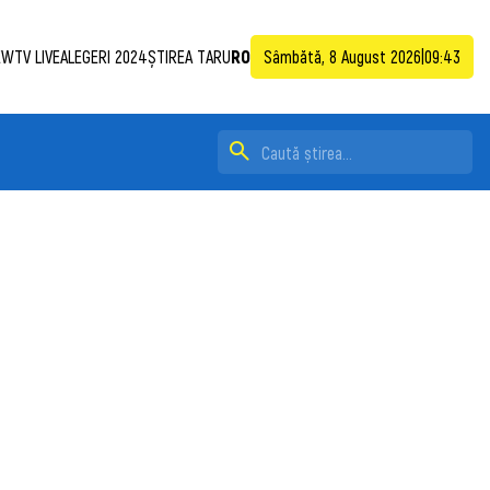
WTV LIVE
ALEGERI 2024
ȘTIREA TA
RU
RO
Sâmbătă, 8 August 2026
|
09:43