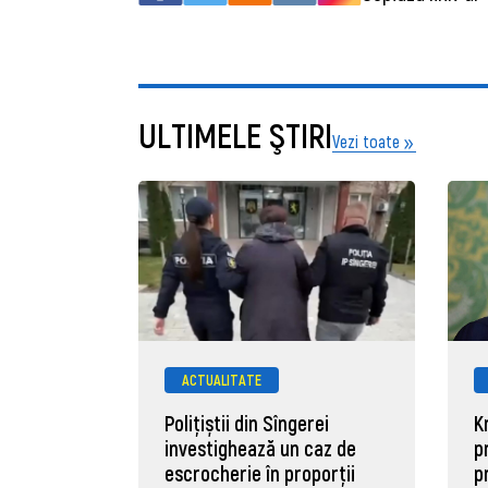
ULTIMELE ŞTIRI
Vezi toate
ACTUALITATE
Polițiștii din Sîngerei
K
investighează un caz de
p
escrocherie în proporții
p