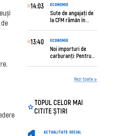
14:03
ECONOMIE
euși
Sute de angajaţi de
la CFM rămân în
 de
concediu forţat....
13:40
ECONOMIE
Noi importuri de
carburanți: Pentru
câte zile sunt su...
re.
Vezi toate
TOPUL CELOR MAI
CITITE ȘTIRI
redere
ACTUALITATE
SOCIAL