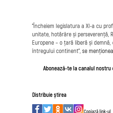
"Încheiem legislatura a XI-а cu pro
unitate, hotărâre și perseverență,
Europene – о țară liberă și demnă, 
întregului continent",
se menționează
Abonează-te la canalul nostru
Distribuie știrea
Copiază link-ul