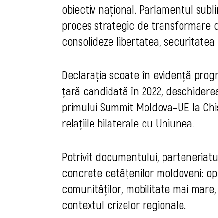
obiectiv național. Parlamentul sub
proces strategic de transformare d
consolideze libertatea, securitatea
Declarația scoate în evidență progre
țară candidată în 2022, deschidere
primului Summit Moldova–UE la Chiși
relațiile bilaterale cu Uniunea.
Potrivit documentului, parteneriat
concrete cetățenilor moldoveni: opo
comunităților, mobilitate mai mare, 
contextul crizelor regionale.