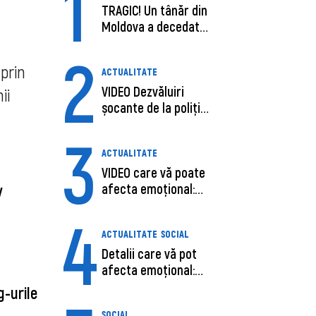
1
TRAGIC! Un tânăr din
Moldova a decedat
în SUA, după c...
2
 prin
ACTUALITATE
VIDEO Dezvăluiri
ii
șocante de la poliție,
despre șoferu...
3
ACTUALITATE
VIDEO care vă poate
iv
afecta emoțional:
Ana-Maria Guja,...
4
ACTUALITATE
SOCIAL
Detalii care vă pot
afecta emoțional:
Care ar fi cauz...
g-urile
SOCIAL