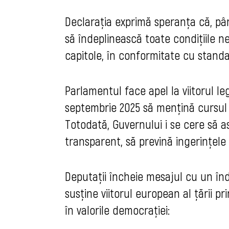
Declarația exprimă speranța că, pân
să îndeplinească toate condițiile 
capitole, în conformitate cu stand
Parlamentul face apel la viitorul le
septembrie 2025 să mențină cursul 
Totodată, Guvernului i se cere să as
transparent, să prevină ingerințele
Deputaţii încheie mesajul cu un în
susține viitorul european al țării pr
în valorile democrației: