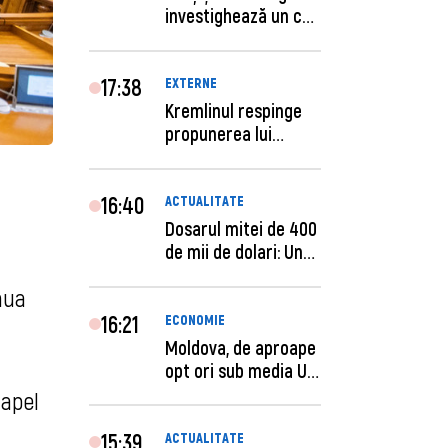
investighează un caz
de escro...
17:38
EXTERNE
Kremlinul respinge
propunerea lui
Zelenski privind un...
16:40
ACTUALITATE
Dosarul mitei de 400
de mii de dolari: Un
procuror și...
inua
16:21
ECONOMIE
Moldova, de aproape
opt ori sub media UE
la costul mu...
 apel
15:39
ACTUALITATE