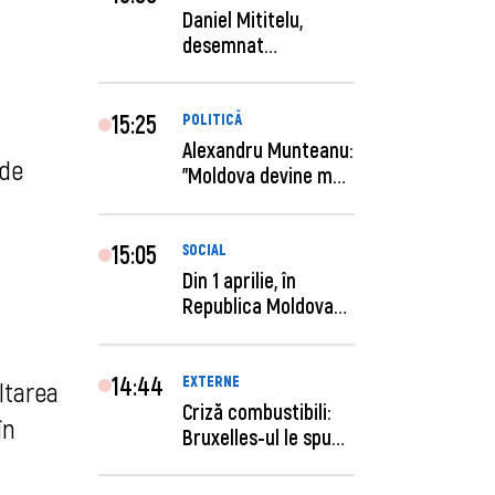
Daniel Mititelu,
desemnat
câștigător al
concursului p...
15:25
POLITICĂ
Alexandru Munteanu:
 de
"Moldova devine mai
previzibilă ș...
15:05
SOCIAL
Din 1 aprilie, în
Republica Moldova
este anunţată per...
14:44
EXTERNE
ltarea
Criză combustibili:
în
Bruxelles-ul le spune
statelor me...