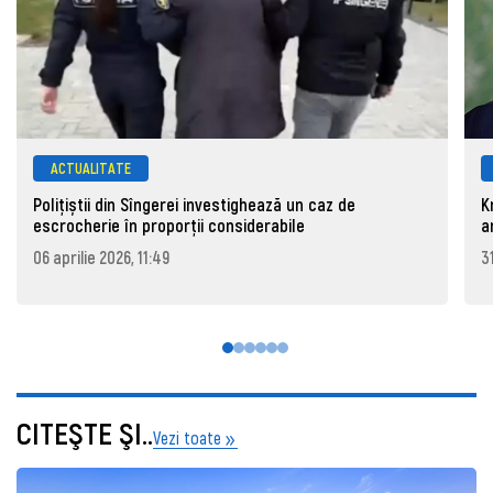
ACTUALITATE
Polițiștii din Sîngerei investighează un caz de
K
escrocherie în proporții considerabile
a
06 aprilie 2026, 11:49
3
CITEŞTE ŞI..
Vezi toate