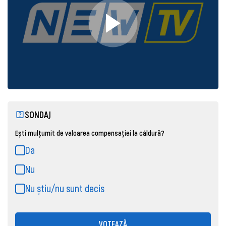
SONDAJ
Ești mulțumit de valoarea compensației la căldură?
Da
Nu
Nu știu/nu sunt decis
VOTEAZĂ