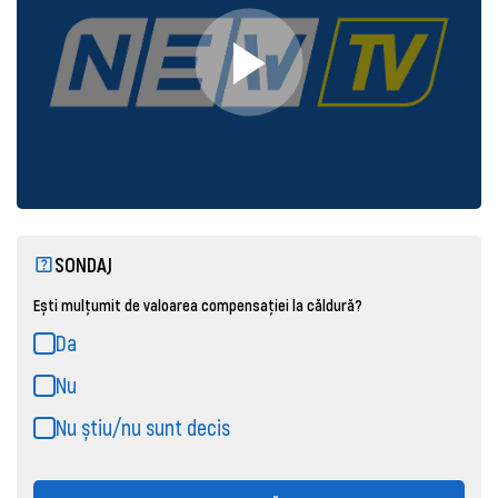
SONDAJ
Ești mulțumit de valoarea compensației la căldură?
Da
Nu
Nu știu/nu sunt decis