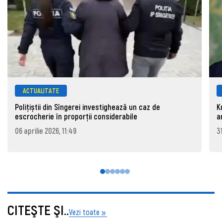
ACTUALITATE
Polițiștii din Sîngerei investighează un caz de
K
escrocherie în proporții considerabile
a
06 aprilie 2026, 11:49
3
CITEŞTE ŞI..
Vezi toate