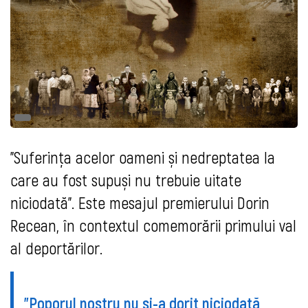
"Suferința acelor oameni și nedreptatea la
care au fost supuși nu trebuie uitate
niciodată". Este mesajul premierului Dorin
Recean, în contextul comemorării primului val
al deportărilor.
"Poporul nostru nu și-a dorit niciodată