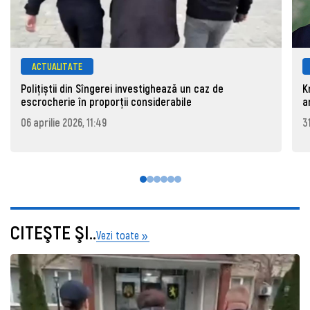
ACTUALITATE
Polițiștii din Sîngerei investighează un caz de
K
escrocherie în proporții considerabile
a
06 aprilie 2026, 11:49
3
CITEŞTE ŞI..
Vezi toate