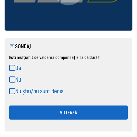
SONDAJ
Ești mulțumit de valoarea compensației la căldură?
Da
Nu
Nu știu/nu sunt decis
VOTEAZĂ