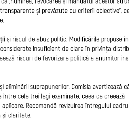
ă că „numirea, revocarea și mandatul acestor stru
 transparente și prevăzute cu criterii obiective”, 
e.
ii
și riscul de abuz politic. Modificările propuse în
considerate insuficient de clare în privința distribu
reează riscuri de favorizare politică a anumitor inst
și eliminării suprapunerilor. Comisia avertizează c
rite între cele trei legi examinate, ceea ce creează
 în aplicare. Recomandă revizuirea întregului cadru
și claritate.