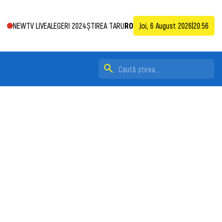
NEWTV LIVE
ALEGERI 2024
ȘTIREA TA
RU
RO
Joi, 6 August 2026
|
20:56