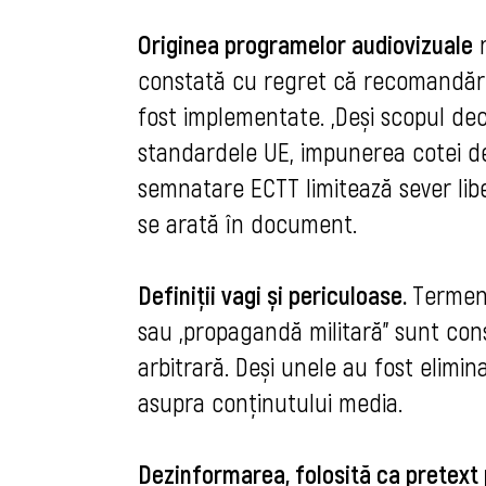
Originea programelor audiovizuale
n
constată cu regret că recomandăril
fost implementate. „Deși scopul dec
standardele UE, impunerea cotei de
semnatare ECTT limitează sever liber
se arată în document.
Definiții vagi și periculoase.
Termeni
sau „propagandă militară” sunt cons
arbitrară. Deși unele au fost elimin
asupra conținutului media.
Dezinformarea, folosită ca pretext 