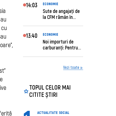
14:03
ECONOMIE
sia
Sute de angajaţi de
la CFM rămân în
 au
concediu forţat....
 cu
13:40
ECONOMIE
sau
Noi importuri de
oare”,
carburanți: Pentru
câte zile sunt su...
Vezi toate
st”
re
TOPUL CELOR MAI
ive
CITITE ȘTIRI
ferită
ACTUALITATE
SOCIAL