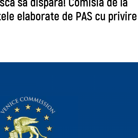
scă să dispară! Comisia de la
tele elaborate de PAS cu privire