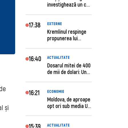
investighează un caz
de escro...
17:38
EXTERNE
Kremlinul respinge
propunerea lui
Zelenski privind un...
16:40
ACTUALITATE
Dosarul mitei de 400
de mii de dolari: Un
procuror și...
 de
16:21
ECONOMIE
Moldova, de aproape
opt ori sub media UE
l și
la costul mu...
15:39
ACTUALITATE