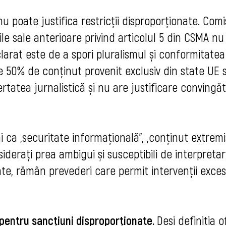
u poate justifica restricții disproporționate. Comi
e sale anterioare privind articolul 5 din CSMA nu
larat este de a spori pluralismul și conformitatea
 50% de conținut provenit exclusiv din state UE 
tatea jurnalistică și nu are justificare convingăt
 ca „securitate informațională”, „conținut extremi
iderați prea ambigui și susceptibili de interpreta
ate, rămân prevederi care permit intervenții exces
pentru sancțiuni disproporționate.
Deși definiția o