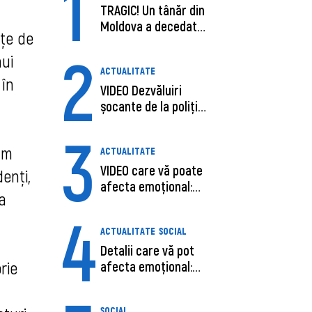
1
TRAGIC! Un tânăr din
Moldova a decedat
nțe de
în SUA, după c...
2
nui
ACTUALITATE
 în
VIDEO Dezvăluiri
șocante de la poliție,
despre șoferu...
3
cum
ACTUALITATE
VIDEO care vă poate
enți,
afecta emoțional:
ea
Ana-Maria Guja,...
4
ACTUALITATE
SOCIAL
Detalii care vă pot
rie
afecta emoțional:
Care ar fi cauz...
SOCIAL