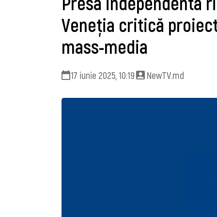
Presa independentă ri
Veneția critică proiec
mass-media
17 iunie 2025, 10:19
NewTV.md