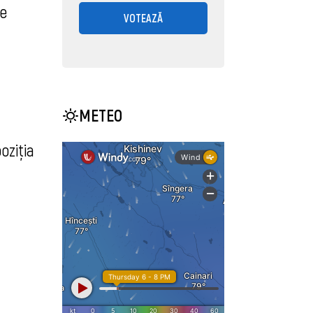
ge
VOTEAZĂ
METEO
oziția