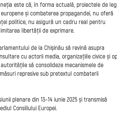
neția este că, în forma actuală, proiectele de le
ții europene și combaterea propagandei, nu oferă
nței politice, nu asigură un cadru real pentru
imitarea libertății de exprimare.
rlamentului de la Chișinău să revină asupra
nsultare cu actorii media, organizațiile civice și op
autoritățile să consolideze mecanismele de
măsuri represive sub pretextul combaterii
iunii plenare din 13–14 iunie 2025 și transmisă
diul Consiliului Europei.