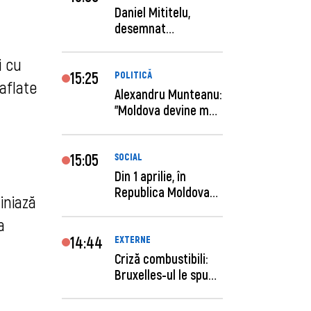
Daniel Mititelu,
desemnat
câștigător al
concursului p...
i cu
15:25
POLITICĂ
 aflate
Alexandru Munteanu:
"Moldova devine mai
previzibilă ș...
15:05
SOCIAL
Din 1 aprilie, în
Republica Moldova
iniază
este anunţată per...
a
14:44
EXTERNE
Criză combustibili:
Bruxelles-ul le spune
statelor me...