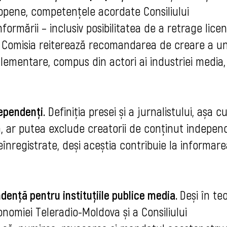
pene, competențele acordate Consiliului
ormării – inclusiv posibilitatea de a retrage lice
. Comisia reiterează recomandarea de creare a u
mentare, compus din actori ai industriei media,
dependenți.
Definiția presei și a jurnalistului, așa 
, ar putea exclude creatorii de conținut independ
neînregistrate, deși aceștia contribuie la informar
dență pentru instituțiile publice media.
Deși în teo
nomiei Teleradio-Moldova și a Consiliului