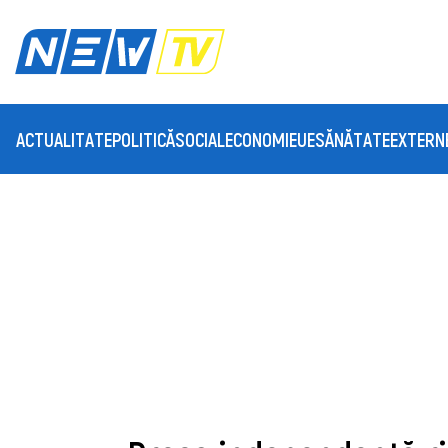
ACTUALITATE
POLITICĂ
SOCIAL
ECONOMIE
UE
SĂNĂTATE
EXTERN