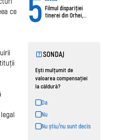
5
cturi
Filmul dispariției
ceea ce
tinerei din Orhei,
găsită moartă....
irii
SONDAJ
ituții
Ești mulțumit de
valoarea compensației
la căldură?
ă
Da
 legal
Nu
Nu știu/nu sunt decis