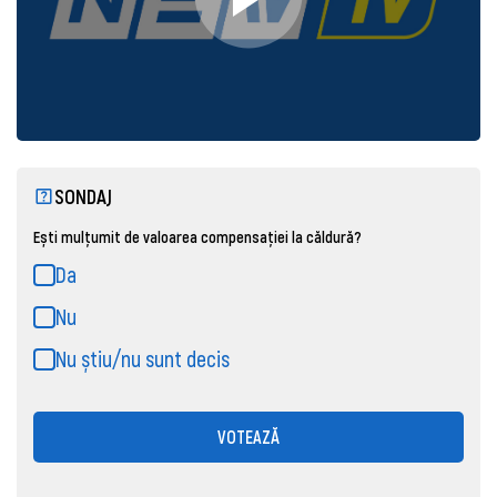
SONDAJ
Ești mulțumit de valoarea compensației la căldură?
Da
Nu
Nu știu/nu sunt decis
VOTEAZĂ