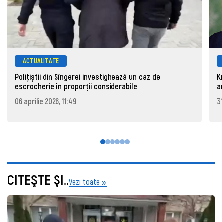
ACTUALITATE
Polițiștii din Sîngerei investighează un caz de
K
escrocherie în proporții considerabile
a
06 aprilie 2026, 11:49
3
CITEŞTE ŞI..
Vezi toate